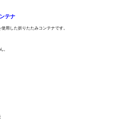
ンテナ
を使用した折りたたみコンテナです。
。
ん。
。
表