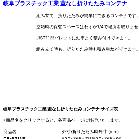
岐阜プラスチック工業 蓋なし折りたたみコンテナ
組み立て、折りたたみが簡単にできるコンテナです
空箱時の保管スペースはわずか1/4で場所を取りませ
JIST11型パレットに効率よく積み付けできます。
組み立て時も、折りたたみ時も積み重ねができます
岐阜プラスチック工業 蓋なし折りたたみコンテナ サイズ表
※商品名をクリックすると、各商品ページに移行いたします。
商品名
外寸/折りたたみ時外寸 (mm)
CB-S31NR
530×366×221/530×366×86