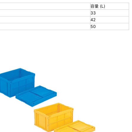
容量 (L)
33
42
50