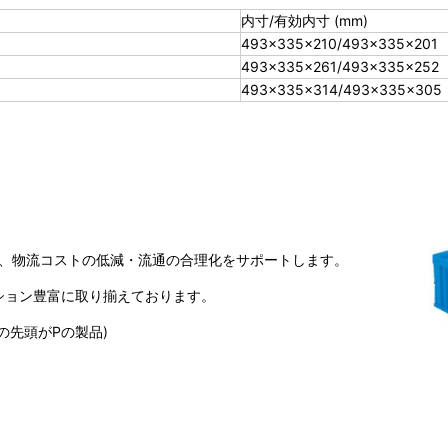
内寸/有効内寸 (mm)
493×335×210/493×335×201
493×335×261/493×335×252
493×335×314/493×335×305
で、物流コストの低減・流通の合理化をサポートします。
ション豊富に取り揃えております。
の先頭がPの製品)