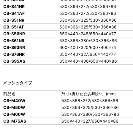
CB-S41NR
530×366×272/530×366×86
CB-S41AF
530×366×272/530×366×86
CB-S51NR
530×366×325/530×366×86
CB-S51AF
530×366×325/530×366×86
CB-S56NR
650×440×248/650×440×77
CB-S61NR
530×366×380/530×366×86
CB-S63NR
600×400×320/600×400×74
CB-S76NR
650×440×327/650×440×77
CB-S95AS
650×440×406/650×440×86
メッシュタイプ
商品名
外寸/折りたたみ時外寸 (mm)
CB-M40W
530×366×272/530×366×86
CB-M50W
530×366×325/530×366×86
CB-M60W
530×366×380/530×366×86
CB-M75AS
650×440×327/650×440×86