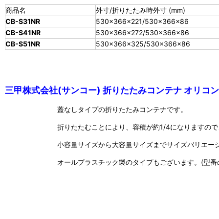
商品名
外寸/折りたたみ時外寸 (mm)
CB-S31NR
530×366×221/530×366×86
CB-S41NR
530×366×272/530×366×86
CB-S51NR
530×366×325/530×366×86
三甲株式会社(サンコー) 折りたたみコンテナ オリコン
蓋なしタイプの折りたたみコンテナです。
折りたたむことにより、容積が約1/4になりますの
小容量サイズから大容量サイズまでサイズバリエー
オールプラスチック製のタイプもございます。(型番