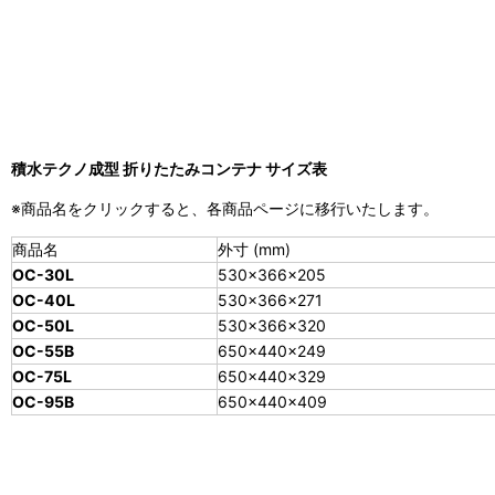
積水テクノ成型 折りたたみコンテナ サイズ表
※商品名をクリックすると、各商品ページに移行いたします。
商品名
外寸 (mm)
OC-30L
530×366×205
OC-40L
530×366×271
OC-50L
530×366×320
OC-55B
650×440×249
OC-75L
650×440×329
OC-95B
650×440×409