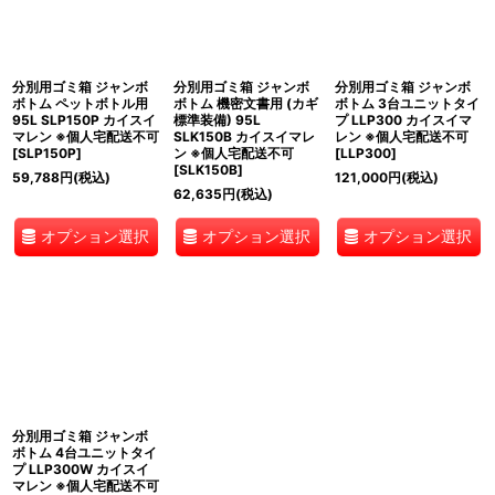
分別用ゴミ箱 ジャンボ
分別用ゴミ箱 ジャンボ
分別用ゴミ箱 ジャンボ
ボトム ペットボトル用
ボトム 機密文書用 (カギ
ボトム 3台ユニットタイ
95L SLP150P カイスイ
標準装備) 95L
プ LLP300 カイスイマ
マレン ※個人宅配送不可
SLK150B カイスイマレ
レン ※個人宅配送不可
[
SLP150P
]
ン ※個人宅配送不可
[
LLP300
]
[
SLK150B
]
59,788
円
(税込)
121,000
円
(税込)
62,635
円
(税込)
オプション選択
オプション選択
オプション選択
分別用ゴミ箱 ジャンボ
ボトム 4台ユニットタイ
プ LLP300W カイスイ
マレン ※個人宅配送不可