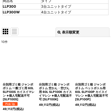
商品名
タイプ
LLP300
3台ユニットタイプ
LLP300W
4台ユニットタイプ
表示順変更
閉じる
10
件
表示数
:
並び順
:
絞り込む
分別用ゴミ箱 ジャンボ
分別用ゴミ箱 ジャンボ
分別用ゴミ箱 ジャンボ
ボトム 一般ゴミ用 60L
ボトム 空かん・空びん
ボトム ペットボトル用
SLP100S カイスイマレ
用 60L SLP100K カイス
60L SLP100P カイスイ
ン ※個人宅配送不可
イマレン ※個人宅配送不
マレン ※個人宅配送不可
[
SLP100S
]
可
[
SLP100K
]
[
SLP100P
]
49,112
円
(税込)
49,112
円
(税込)
49,112
円
(税込)