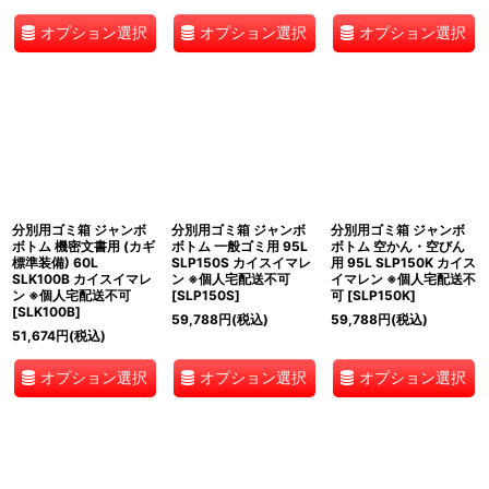
オプション選択
オプション選択
オプション選択
分別用ゴミ箱 ジャンボ
分別用ゴミ箱 ジャンボ
分別用ゴミ箱 ジャンボ
ボトム 機密文書用 (カギ
ボトム 一般ゴミ用 95L
ボトム 空かん・空びん
標準装備) 60L
SLP150S カイスイマレ
用 95L SLP150K カイス
SLK100B カイスイマレ
ン ※個人宅配送不可
イマレン ※個人宅配送不
ン ※個人宅配送不可
[
SLP150S
]
可
[
SLP150K
]
[
SLK100B
]
59,788
円
(税込)
59,788
円
(税込)
51,674
円
(税込)
オプション選択
オプション選択
オプション選択