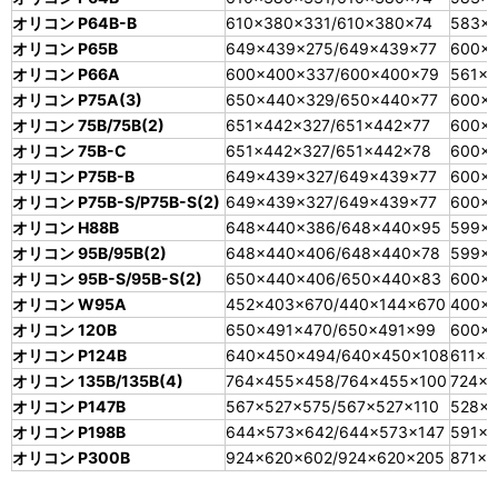
オリコン P64B-B
610×380×331/610×380×74
583×3
オリコン P65B
649×439×275/649×439×77
600×
オリコン P66A
600×400×337/600×400×79
561×3
オリコン P75A(3)
650×440×329/650×440×77
600×
オリコン 75B/75B(2)
651×442×327/651×442×77
600×
オリコン 75B-C
651×442×327/651×442×78
600×
オリコン P75B-B
649×439×327/649×439×77
600×
オリコン P75B-S/P75B-S(2)
649×439×327/649×439×77
600×
オリコン H88B
648×440×386/648×440×95
599×
オリコン 95B/95B(2)
648×440×406/648×440×78
599×
オリコン 95B-S/95B-S(2)
650×440×406/650×440×83
600×
オリコン W95A
452×403×670/440×144×670
400×
オリコン 120B
650×491×470/650×491×99
600×
オリコン P124B
640×450×494/640×450×108
611×4
オリコン 135B/135B(4)
764×455×458/764×455×100
724×4
オリコン P147B
567×527×575/567×527×110
528×
オリコン P198B
644×573×642/644×573×147
591×
オリコン P300B
924×620×602/924×620×205
871×5