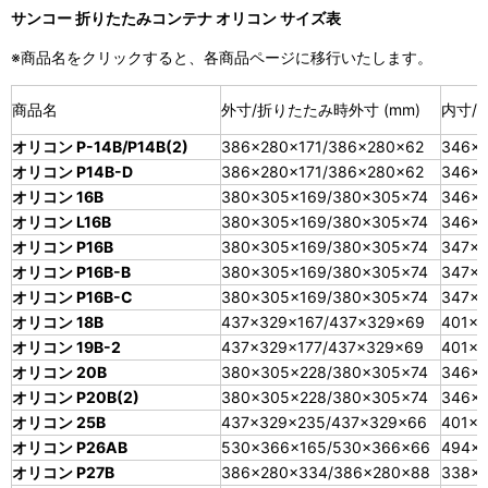
サンコー 折りたたみコンテナ オリコン サイズ表
※商品名をクリックすると、各商品ページに移行いたします。
商品名
外寸/折りたたみ時外寸 (mm)
内寸/有
オリコン P-14B/P14B(2)
386×280×171/386×280×62
346×2
オリコン P14B-D
386×280×171/386×280×62
346×2
オリコン 16B
380×305×169/380×305×74
346×2
オリコン L16B
380×305×169/380×305×74
346×2
オリコン P16B
380×305×169/380×305×74
347×2
オリコン P16B-B
380×305×169/380×305×74
347×2
オリコン P16B-C
380×305×169/380×305×74
347×2
オリコン 18B
437×329×167/437×329×69
401×3
オリコン 19B-2
437×329×177/437×329×69
401×3
オリコン 20B
380×305×228/380×305×74
346×2
オリコン P20B(2)
380×305×228/380×305×74
346×2
オリコン 25B
437×329×235/437×329×66
401×3
オリコン P26AB
530×366×165/530×366×66
494×
オリコン P27B
386×280×334/386×280×88
338×2