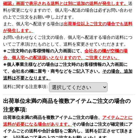
確認」画面で表示される送料とは別に追加の送料が発生します。
送
料が変更になりますので、個人宅へ配送の場合は必ずお問い合わせ
の上でご注文をお願い申し上げます。
また、個人宅へ配送する場合は
出荷単位以上ご注文の場合でも送料
が発生します。
お問い合わせなくご注文の場合、個人宅へ配送する場合の送料につ
いてご了承頂けたものとして、送料を変更させていただきます。
※ご注文時のお客様情報の入力画面にて、
会社名の欄が空欄の場
合、個人宅への配送扱いとなりますので、ご注意ください。
※個人事業主様などの場合はご注文時のお客様情報の入力画面に
て、会社名の欄に屋号・商号などをご記入下さい。
その場合、追加
送料は不要となります。
送料に関する注意事項
:
出荷単位未満の商品を複数アイテムご注文の場合の
注意事項:
出荷単位未満の商品を複数アイテムご注文の場合、
アイテムごとに
送料が必要になる場合があります。
その場合はご注文が確定後にア
イテムごとの送料や合計金額をご案内し、送料を訂正させて頂きま
す。上記予めご了承の上でご注文をお願いいたします。