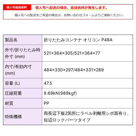
製品名
折りたたみコンテナ オリコン P48A
外寸/折りたたみ時
521×364×305/521×364×77
外寸 (mm)
内寸/有効内寸
484×330×297/484×331×289
(mm)
容量 (L)
47.5
圧縮荷重
9.69kN(989kgf)
材質
PP
両長辺下板2箇所にラベル剥離用シボ面有り、
特殊機構
短辺ロックパーツタイプ