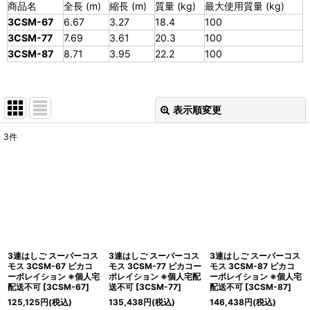
商品名
全長 (m)
縮長 (m)
質量 (kg)
最大使用質量 (kg)
3CSM-67
6.67
3.27
18.4
100
3CSM-77
7.69
3.61
20.3
100
3CSM-87
8.71
3.95
22.2
100
表示順変更
閉じる
3
件
表示数
:
並び順
:
絞り込む
3連はしご スーパーコス
3連はしご スーパーコス
3連はしご スーパーコス
モス 3CSM-67 ピカコ
モス 3CSM-77 ピカコー
モス 3CSM-87 ピカコ
ーポレイション ※個人宅
ポレイション ※個人宅配
ーポレイション ※個人宅
配送不可
[
3CSM-67
]
送不可
[
3CSM-77
]
配送不可
[
3CSM-87
]
125,125
円
(税込)
135,438
円
(税込)
146,438
円
(税込)