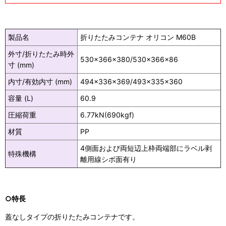
製品名
折りたたみコンテナ オリコン M60B
外寸/折りたたみ時外
530×366×380/530×366×86
寸 (mm)
内寸/有効内寸 (mm)
494×336×369/493×335×360
容量 (L)
60.9
圧縮荷重
6.77kN(690kgf)
材質
PP
4側面および両短辺上枠両端部にラベル剥
特殊機構
離用線シボ面有り
○特長
蓋なしタイプの折りたたみコンテナです。