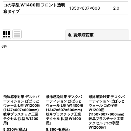
コの字型 W1400用 フロント透明
1350×607×600
2.0
窓タイプ
表示順変更
閉じる
6
件
表示数
:
並び順
:
絞り込む
飛沫感染対策 デスクパ
飛沫感染対策 デスクパ
飛沫感染対策 デスクパ
ーティション ぱぱっと
ーティション ぱぱっと
ーティション ぱぱっと
ウォール L型 W1200用
ウォール L型 W1400用
ウォール コの字型
(1147×607×600mm)
(1347×607×600mm)
W1200用
岐阜プラスチック工業
岐阜プラスチック工業
(1150×607×600mm)
テクセル
[
L型 W1200
テクセル
[
L型 W1400
岐阜プラスチック工業
用
]
用
]
テクセル
[
コの字型
W1200用
]
5,030
円
(税込)
5,360
円
(税込)