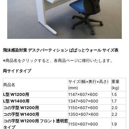
飛沫感染対策 デスクパーティション ぱぱっとウォール サイズ表
※商品名をクリックすると、各商品ページに移行いたします。
両サイドタイプ
サイズ(幅×奥行×高さ)
重量
商品名
(mm)
(kg)
L型 W1200用
1147×607×600
1.5
L型 W1400用
1347×607×600
1.7
コの字型 W1200用
1150×607×600
2.0
コの字型 W1400用
1350×607×600
2.2
コの字型 W1200用 フロント透明窓
1150×607×600
1.9
タイプ