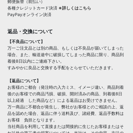
郵便振替（前払い）
各種クレジットカード決済
※詳しくはこちら
PayPayオンライン決済
返品・交換について
【不良品について】
万一ご注文品とは別の商品、もしくは不良品が届いてしまった
場合、また、輸送途中に破損してしまった商品に限り、商品到
着後8日以内にご連絡下さい。
すみやかに良品と交換する手配をとらせていただきます。
【返品について】
お客様のご都合（発注時の入力ミス、イメージ違い、商品到着
後のお客様での商品汚損、破損、開封済みの商品、到着後8日
以上経過 した商品など）による返品はお受けできません。
万一商品に不都合が発生し、弊社がお客様とのご相談の上、返
品を認めた場合、返品に伴う送料及び、諸経費、返品手数料は
お客様 負担となります。
当社商品を利用して直接または間接的に生じたお客様またはそ
れ以外の第三者の損害については、当社は、その内容、方法の