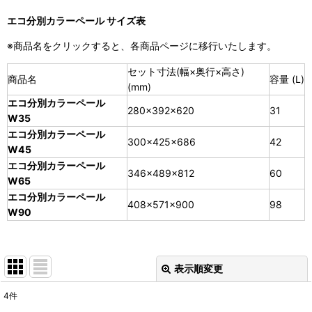
エコ分別カラーペール サイズ表
※商品名をクリックすると、各商品ページに移行いたします。
セット寸法(幅×奥行×高さ)
商品名
容量 (L)
(mm)
エコ分別カラーペール
280×392×620
31
W35
エコ分別カラーペール
300×425×686
42
W45
エコ分別カラーペール
346×489×812
60
W65
エコ分別カラーペール
408×571×900
98
W90
表示順変更
閉じる
4
件
表示数
: