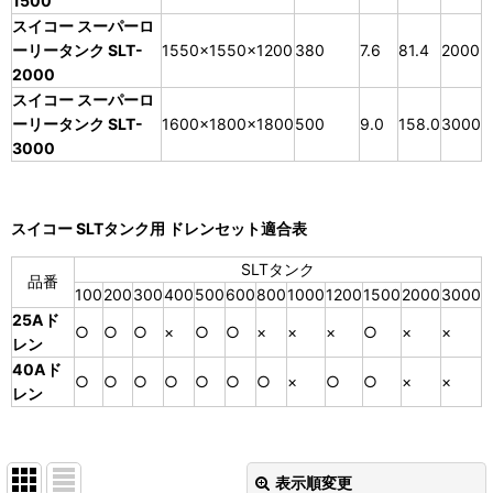
1500
スイコー スーパーロ
ーリータンク SLT-
1550×1550×1200
380
7.6
81.4
2000
2000
スイコー スーパーロ
ーリータンク SLT-
1600×1800×1800
500
9.0
158.0
3000
3000
スイコー SLTタンク用 ドレンセット適合表
SLTタンク
品番
100
200
300
400
500
600
800
1000
1200
1500
2000
3000
25Aド
○
○
○
×
○
○
×
×
×
○
×
×
レン
40Aド
○
○
○
○
○
○
○
×
○
○
×
×
レン
表示順変更
閉じる