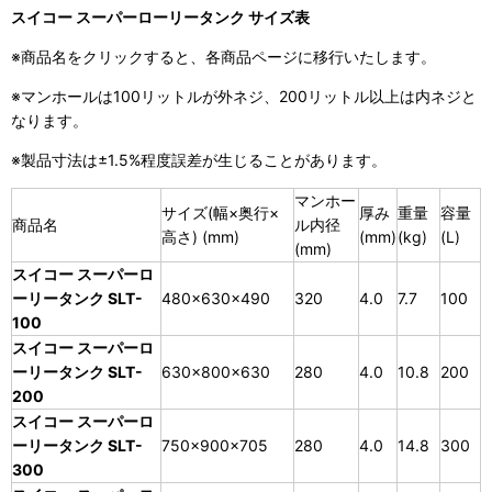
スイコー スーパーローリータンク サイズ表
※商品名をクリックすると、各商品ページに移行いたします。
※マンホールは100リットルが外ネジ、200リットル以上は内ネジと
なります。
※製品寸法は±1.5%程度誤差が生じることがあります。
マンホー
サイズ(幅×奥行×
厚み
重量
容量
商品名
ル内径
高さ) (mm)
(mm)
(kg)
(L)
(mm)
スイコー スーパーロ
ーリータンク SLT-
480×630×490
320
4.0
7.7
100
100
スイコー スーパーロ
ーリータンク SLT-
630×800×630
280
4.0
10.8
200
200
スイコー スーパーロ
ーリータンク SLT-
750×900×705
280
4.0
14.8
300
300