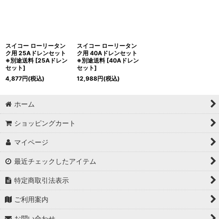
スイコー ローリータン
スイコー ローリータン
ク用 25Aドレンセット
ク用 40Aドレンセット
※別途送料
[
25Aドレン
※別途送料
[
40Aドレン
セット
]
セット
]
4,877
円
(税込)
12,988
円
(税込)
ホーム
ショッピングカート
マイページ
最近チェックしたアイテム
特定商取引法表示
ご利用案内
お問い合わせ