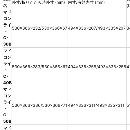
外寸/折りたたみ時外寸 (mm)
内寸/有効内寸 (mm)
名
(L
マド
コン
ライ
530×366×232/530×366×67
494×336×207/493×335×207
3
ト
C-
30B
マド
コン
ライ
530×366×283/530×366×67
494×336×258/493×335×258
4
ト
C-
40B
マド
コン
ライ
530×366×336/530×366×71
494×336×311/493×335×311
5
ト
C-
50B
マド