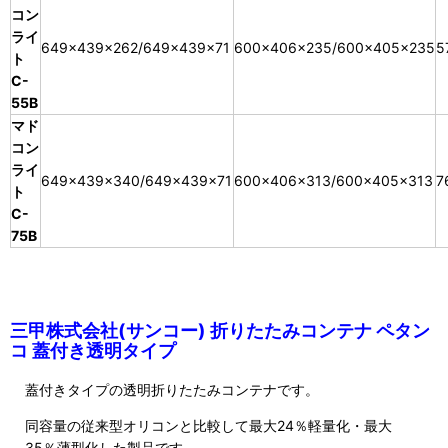
コン
ライ
649×439×262/649×439×71
600×406×235/600×405×235
5
ト
C-
55B
マド
コン
ライ
649×439×340/649×439×71
600×406×313/600×405×313
7
ト
C-
75B
三甲株式会社(サンコー) 折りたたみコンテナ ペタン
コ 蓋付き透明タイプ
蓋付きタイプの透明折りたたみコンテナです。
同容量の従来型オリコンと比較して最大24％軽量化・最大
35％薄型化した製品です。