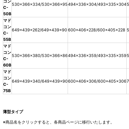
コン
530×366×334/530×366×95
494×336×304/493×335×304
5
C-
50B
マド
コン
649×439×262/649×439×90
600×406×228/600×405×228
5
C-
55B
マド
コン
530×366×380/530×366×86
494×336×359/493×335×359
5
C-
60B
マド
コン
649×439×340/649×439×90
600×406×306/600×405×306
7
C-
75B
薄型タイプ
※商品名をクリックすると、各商品ページに移行いたします。