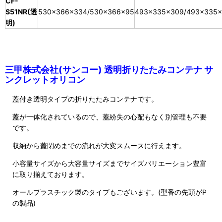
CF-
S51NR(透
530×366×334/530×366×95
493×335×309/493×335
明)
三甲株式会社(サンコー) 透明折りたたみコンテナ サ
ンクレットオリコン
蓋付き透明タイプの折りたたみコンテナです。
蓋が一体化されているので、蓋紛失の心配もなく別管理も不要
です。
収納から蓋閉めまでの流れが大変スムースに行えます。
小容量サイズから大容量サイズまでサイズバリエーション豊富
に取り揃えております。
オールプラスチック製のタイプもございます。(型番の先頭がP
の製品)