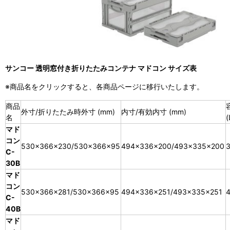
サンコー 透明窓付き折りたたみコンテナ マドコン サイズ表
※商品名をクリックすると、各商品ページに移行いたします。
商品
外寸/折りたたみ時外寸 (mm)
内寸/有効内寸 (mm)
名
(
マド
コン
530×366×230/530×366×95
494×336×200/493×335×200
3
C-
30B
マド
コン
530×366×281/530×366×95
494×336×251/493×335×251
4
C-
40B
マド