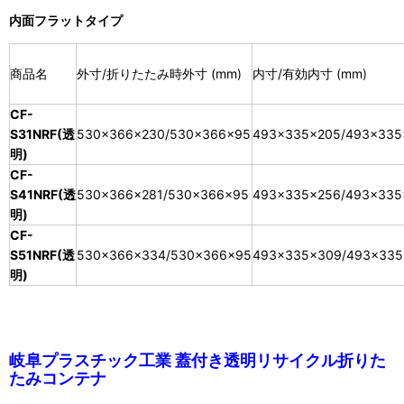
内面フラットタイプ
商品名
外寸/折りたたみ時外寸 (mm)
内寸/有効内寸 (mm)
CF-
S31NRF(透
530×366×230/530×366×95
493×335×205/493×335
明)
CF-
S41NRF(透
530×366×281/530×366×95
493×335×256/493×335
明)
CF-
S51NRF(透
530×366×334/530×366×95
493×335×309/493×335
明)
岐阜プラスチック工業 蓋付き透明リサイクル折りた
たみコンテナ