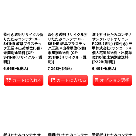
蓋付き透明リサイクル折
蓋付き透明リサイクル折
透明折りたたみコンテナ
りたたみコンテナ CF-
りたたみコンテナ CF-
サンクレットオリコン
S41NR 岐阜プラスチッ
S51NR 岐阜プラスチッ
P22B (透明) (蓋付き) 三
ク工業 ※出荷単位(5個)
ク工業 ※出荷単位(5個)
甲株式会社(サンコー) ※
未満別途送料
[
CF-
未満別途送料
[
CF-
個人宅追加送料・出荷単
S41NR(リサイクル・透
S51NR(リサイクル・透
位(10個)未満別途送料
明)
]
明)
]
[
P22B(透明)
]
6,669
円
(税込)
7,248
円
(税込)
6,491
円
(税込)
オプション選択
カートに入れる
カートに入れる
折りたたみコンテナ サ
透明折りたたみコンテナ
透明折りたたみコンテナ