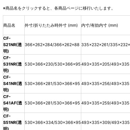
※商品名をクリックすると、各商品ページに移行いたします。
商品名
外寸/折りたたみ時外寸 (mm)
内寸/有効内寸 (mm)
CF-
S21NR(透
366×262×284/366×262×88
335×232×261/335×232
明)
CF-
S31NR(透
530×366×230/530×366×95
493×335×205/493×335
明)
CF-
S41NR(透
530×366×281/530×366×95
493×335×256/493×335
明)
CF-
S41AF(透
530×366×281/530×366×95
493×335×259/493×335
明)
CF-
S51NR(透
530×366×334/530×366×95
493×335×309/493×335
明)