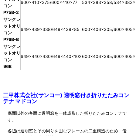
600×410×375/600×410×77
534×383×358/534×383×
コン
P75B-2
サンクレ
ットオリ
649×439×338/649×439×85
600×406×305/600×405×
コン
P76B-B
サンクレ
ットオリ
649×440×430/649×440×102
600×406×395/600×405×
コン
96B
三甲株式会社(サンコー) 透明窓付き折りたたみコン
テナ マドコン
底面以外の各面に透明窓を一体成形した折りたたみコンテナで
す。
各辺は透明窓とその周りを囲むフレームの二重構造のため、優