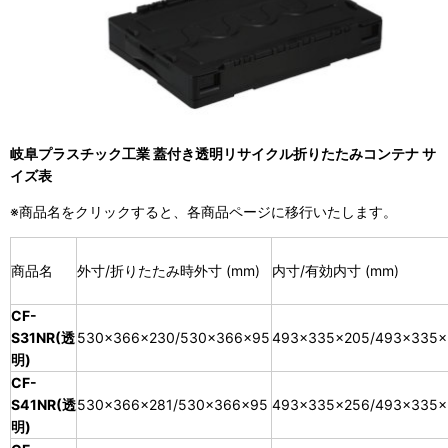
岐阜プラスチック工業 蓋付き透明リサイクル折りたたみコンテナ サ
イズ表
※商品名をクリックすると、各商品ページに移行いたします。
商品名
外寸/折りたたみ時外寸 (mm)
内寸/有効内寸 (mm)
CF-
S31NR(透
530×366×230/530×366×95
493×335×205/493×335×
明)
CF-
S41NR(透
530×366×281/530×366×95
493×335×256/493×335×
明)