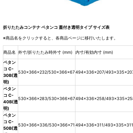
折りたたみコンテナ ペタンコ 蓋付き透明タイプ サイズ表
※商品名をクリックすると、各商品ページに移行いたします。
商品名
外寸/折りたたみ時外寸 (mm)
内寸/有効内寸 (mm)
ペタン
コ C-
530×366×232/530×366×67
494×336×207/493×335×20
30B(透
明)
ペタン
コ C-
530×366×283/530×366×67
494×336×258/493×335×25
40B(透
明)
ペタン
コ C-
530×366×336/530×366×71
494×336×311/493×335×31
50B(透