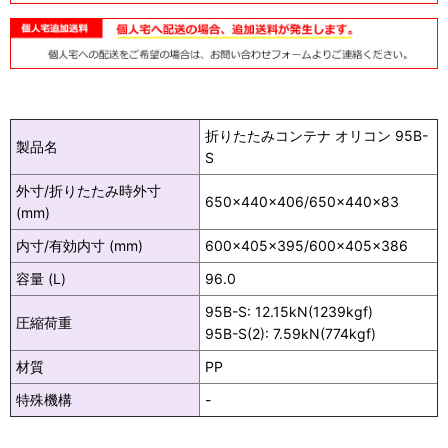
折りたたみコンテナ オリコン 95B-
製品名
S
外寸/折りたたみ時外寸
650×440×406/650×440×83
(mm)
内寸/有効内寸 (mm)
600×405×395/600×405×386
容量 (L)
96.0
95B-S: 12.15kN(1239kgf)
圧縮荷重
95B-S(2): 7.59kN(774kgf)
材質
PP
特殊機構
-