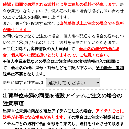
確認」画面で表示される送料とは別に追加の送料が発生します。
送
料が変更になりますので、個人宅へ配送の場合は必ずお問い合わせ
の上でご注文をお願い申し上げます。
また、個人宅へ配送する場合は
出荷単位以上ご注文の場合でも送料
が発生します。
お問い合わせなくご注文の場合、個人宅へ配送する場合の送料につ
いてご了承頂けたものとして、送料を変更させていただきます。
※ご注文時のお客様情報の入力画面にて、
会社名の欄が空欄の場
合、個人宅への配送扱いとなりますので、ご注意ください。
※個人事業主様などの場合はご注文時のお客様情報の入力画面に
て、会社名の欄に屋号・商号などをご記入下さい。
その場合、追加
送料は不要となります。
送料に関する注意事項
:
出荷単位未満の商品を複数アイテムご注文の場合の
注意事項:
出荷単位未満の商品を複数アイテムご注文の場合、
アイテムごとに
送料が必要になる場合があります。
その場合はご注文が確定後にア
イテムごとの送料や合計金額をご案内し、送料を訂正させて頂きま