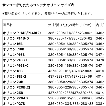
サンコー 折りたたみコンテナ オリコン サイズ表
※商品名をクリックすると、各商品ページに移行いたします。
商品名
外寸/折りたたみ時外寸 (mm)
内寸/有
オリコン P-14B/P14B(2)
386×280×171/386×280×62
346×2
オリコン P14B-D
386×280×171/386×280×62
346×2
オリコン 16B
380×305×169/380×305×74
346×2
オリコン L16B
380×305×169/380×305×74
346×2
オリコン P16B
380×305×169/380×305×74
347×2
オリコン P16B-B
380×305×169/380×305×74
347×2
オリコン P16B-C
380×305×169/380×305×74
347×2
オリコン 18B
437×329×167/437×329×69
401×3
オリコン 19B-2
437×329×177/437×329×69
401×3
オリコン 20B
380×305×228/380×305×74
346×2
オリコン P20B(2)
380×305×228/380×305×74
346×2
オリコン 25B
437×329×235/437×329×66
401×3
オリコン P26AB
530×366×165/530×366×66
494×
オリコン P27B
386×280×334/386×280×88
338×2