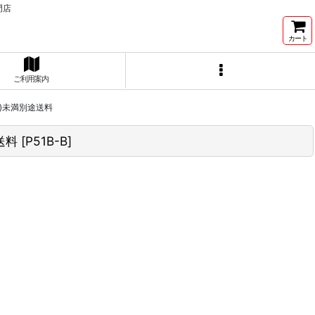
門店
カート
ご利用案内
個)未満別途送料
送料
[
P51B-B
]