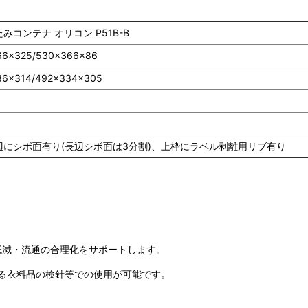
みコンテナ オリコン P51B-B
66×325/530×366×86
36×314/492×334×305
辺にシボ面有り(長辺シボ面は3分割)、上枠にラベル剥離用リブ有り
低減・流通の合理化をサポートします。
る衣料品の検針等での使用が可能です。