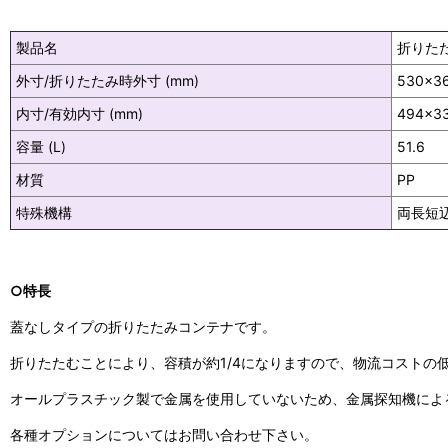
製品名
折りたた
外寸/折りたたみ時外寸 (mm)
530×3
内寸/有効内寸 (mm)
494×3
容量 (L)
51.6
材質
PP
特殊機構
両長短
○特長
蓋なしタイプの折りたたみコンテナです。
折りたたむことにより、容積が約1/4になりますので、物流コストの
オールプラスチック製で金属を使用していないため、金属探知機によ
各種オプションについてはお問い合わせ下さい。