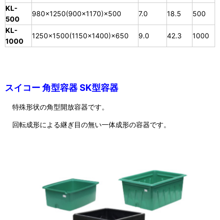
KL-
980×1250(900×1170)×500
7.0
18.5
500
500
KL-
1250×1500(1150×1400)×650
9.0
42.3
1000
1000
スイコー 角型容器 SK型容器
特殊形状の角型開放容器です。
回転成形による継ぎ目の無い一体成形の容器です。