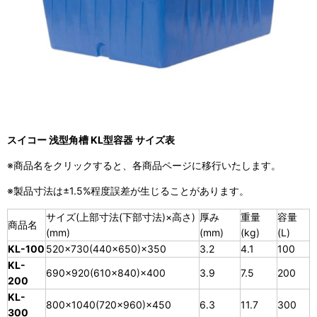
スイコー 浅型角槽 KL型容器 サイズ表
※商品名をクリックすると、各商品ページに移行いたします。
※製品寸法は±1.5%程度誤差が生じることがあります。
サイズ(上部寸法(下部寸法)×高さ)
厚み
重量
容量
商品名
(mm)
(mm)
(kg)
(L)
KL-100
520×730(440×650)×350
3.2
4.1
100
KL-
690×920(610×840)×400
3.9
7.5
200
200
KL-
800×1040(720×960)×450
6.3
11.7
300
300