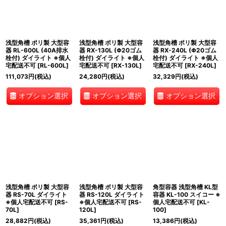
浅型角槽 ポリ製 大型容
浅型角槽 ポリ製 大型容
浅型角槽 ポリ製 大型容
器 RL-600L (40A排水
器 RX-130L (Φ20ゴム
器 RX-240L (Φ20ゴム
栓付) ダイライト ※個人
栓付) ダイライト ※個人
栓付) ダイライト ※個人
宅配送不可
[
RL-600L
]
宅配送不可
[
RX-130L
]
宅配送不可
[
RX-240L
]
111,073
円
(税込)
24,280
円
(税込)
32,329
円
(税込)
オプション選択
オプション選択
オプション選択
浅型角槽 ポリ製 大型容
浅型角槽 ポリ製 大型容
角型容器 浅型角槽 KL型
器 RS-70L ダイライト
器 RS-120L ダイライト
容器 KL-100 スイコー ※
※個人宅配送不可
[
RS-
※個人宅配送不可
[
RS-
個人宅配送不可
[
KL-
70L
]
120L
]
100
]
28,882
円
(税込)
35,361
円
(税込)
13,386
円
(税込)