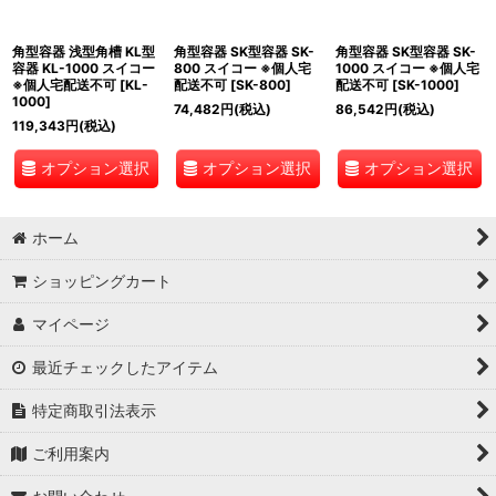
角型容器 浅型角槽 KL型
角型容器 SK型容器 SK-
角型容器 SK型容器 SK-
容器 KL-1000 スイコー
800 スイコー ※個人宅
1000 スイコー ※個人宅
※個人宅配送不可
[
KL-
配送不可
[
SK-800
]
配送不可
[
SK-1000
]
1000
]
74,482
円
(税込)
86,542
円
(税込)
119,343
円
(税込)
オプション選択
オプション選択
オプション選択
ホーム
ショッピングカート
マイページ
最近チェックしたアイテム
特定商取引法表示
ご利用案内