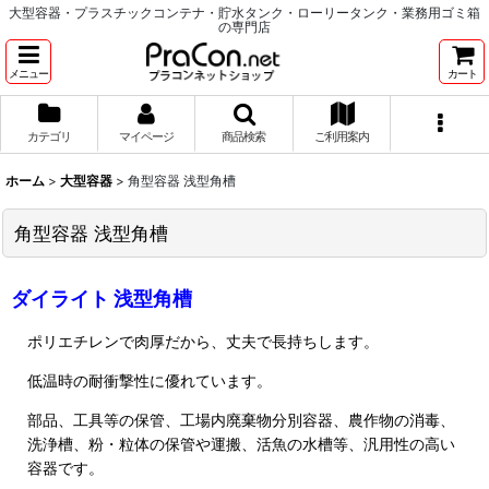
大型容器・プラスチックコンテナ・貯水タンク・ローリータンク・業務用ゴミ箱
の専門店
メニュー
カート
カテゴリ
マイページ
商品検索
ご利用案内
ホーム
>
大型容器
>
角型容器 浅型角槽
角型容器 浅型角槽
ダイライト 浅型角槽
ポリエチレンで肉厚だから、丈夫で長持ちします。
低温時の耐衝撃性に優れています。
部品、工具等の保管、工場内廃棄物分別容器、農作物の消毒、
洗浄槽、粉・粒体の保管や運搬、活魚の水槽等、汎用性の高い
容器です。