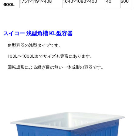
1751×1191×408
1640×1080×400
40
600
600L
スイコー 浅型角槽 KL型容器
角型容器の浅型タイプです。
100L〜1000Lまでサイズも豊富にあります。
回転成形による継ぎ目の無い一体成形の容器です。