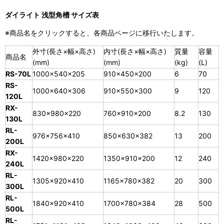
ダイライト 浅型角槽 サイズ表
※商品名をクリックすると、各商品ページに移行いたします。
外寸(長さ×幅×高さ)
内寸(長さ×幅×高さ)
質量
容量
商品名
(mm)
(mm)
(kg)
(L)
RS-70L
1000×540×205
910×450×200
6
70
RS-
1000×640×306
910×550×300
9
120
120L
RX-
830×980×220
760×910×200
8.2
130
130L
RL-
976×756×410
850×630×382
13
200
200L
RX-
1420×980×220
1350×910×200
12
240
240L
RL-
1305×920×410
1165×780×382
20
300
300L
RL-
1840×920×410
1700×780×384
28
500
500L
RL-