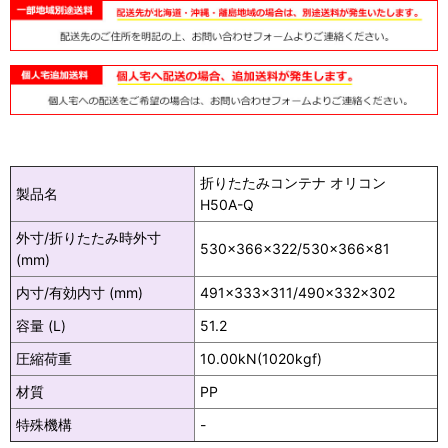
折りたたみコンテナ オリコン
製品名
H50A-Q
外寸/折りたたみ時外寸
530×366×322/530×366×81
(mm)
内寸/有効内寸 (mm)
491×333×311/490×332×302
容量 (L)
51.2
圧縮荷重
10.00kN(1020kgf)
材質
PP
特殊機構
-