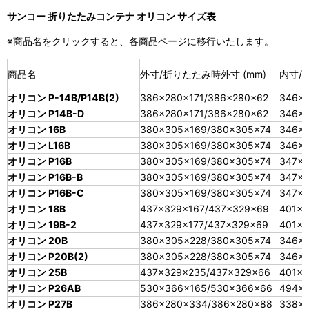
サンコー 折りたたみコンテナ オリコン サイズ表
※商品名をクリックすると、各商品ページに移行いたします。
商品名
外寸/折りたたみ時外寸 (mm)
内寸/有
オリコン P-14B/P14B(2)
386×280×171/386×280×62
346×2
オリコン P14B-D
386×280×171/386×280×62
346×2
オリコン 16B
380×305×169/380×305×74
346×2
オリコン L16B
380×305×169/380×305×74
346×2
オリコン P16B
380×305×169/380×305×74
347×2
オリコン P16B-B
380×305×169/380×305×74
347×2
オリコン P16B-C
380×305×169/380×305×74
347×2
オリコン 18B
437×329×167/437×329×69
401×3
オリコン 19B-2
437×329×177/437×329×69
401×3
オリコン 20B
380×305×228/380×305×74
346×2
オリコン P20B(2)
380×305×228/380×305×74
346×2
オリコン 25B
437×329×235/437×329×66
401×3
オリコン P26AB
530×366×165/530×366×66
494×
オリコン P27B
386×280×334/386×280×88
338×2