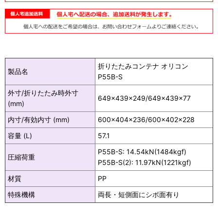
折りたたみコンテナ オリコン
製品名
P55B-S
外寸/折りたたみ時外寸
649×439×249/649×439×77
(mm)
内寸/有効内寸 (mm)
600×404×236/600×402×228
容量 (L)
57.1
P55B-S: 14.54kN(1484kgf)
圧縮荷重
P55B-S(2): 11.97kN(1221kgf)
材質
PP
特殊機構
両長・短側面にシボ面有り