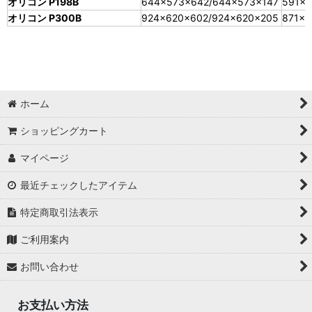
オリコン P198B
644×573×642/644×573×147
591×
オリコン P300B
924×620×602/924×620×205
871×5
ホーム
ショッピングカート
マイページ
最近チェックしたアイテム
特定商取引法表示
ご利用案内
お問い合わせ
お支払い方法