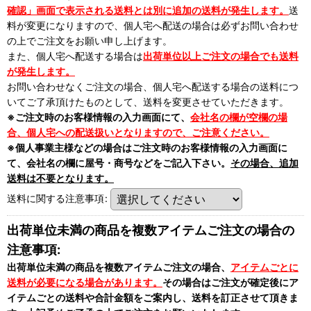
確認」画面で表示される送料とは別に追加の送料が発生します。
送
料が変更になりますので、個人宅へ配送の場合は必ずお問い合わせ
の上でご注文をお願い申し上げます。
また、個人宅へ配送する場合は
出荷単位以上ご注文の場合でも送料
が発生します。
お問い合わせなくご注文の場合、個人宅へ配送する場合の送料につ
いてご了承頂けたものとして、送料を変更させていただきます。
※ご注文時のお客様情報の入力画面にて、
会社名の欄が空欄の場
合、個人宅への配送扱いとなりますので、ご注意ください。
※個人事業主様などの場合はご注文時のお客様情報の入力画面に
て、会社名の欄に屋号・商号などをご記入下さい。
その場合、追加
送料は不要となります。
送料に関する注意事項
:
出荷単位未満の商品を複数アイテムご注文の場合の
注意事項:
出荷単位未満の商品を複数アイテムご注文の場合、
アイテムごとに
送料が必要になる場合があります。
その場合はご注文が確定後にア
イテムごとの送料や合計金額をご案内し、送料を訂正させて頂きま