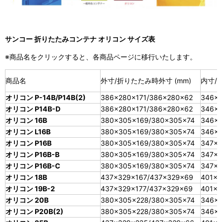
サンコー 折りたたみコンテナ オリコン サイズ表
※商品名をクリックすると、各商品ページに移行いたします。
商品名
外寸/折りたたみ時外寸 (mm)
内寸/有
オリコン P-14B/P14B(2)
386×280×171/386×280×62
346×2
オリコン P14B-D
386×280×171/386×280×62
346×2
オリコン 16B
380×305×169/380×305×74
346×2
オリコン L16B
380×305×169/380×305×74
346×2
オリコン P16B
380×305×169/380×305×74
347×2
オリコン P16B-B
380×305×169/380×305×74
347×2
オリコン P16B-C
380×305×169/380×305×74
347×2
オリコン 18B
437×329×167/437×329×69
401×3
オリコン 19B-2
437×329×177/437×329×69
401×3
オリコン 20B
380×305×228/380×305×74
346×2
オリコン P20B(2)
380×305×228/380×305×74
346×2