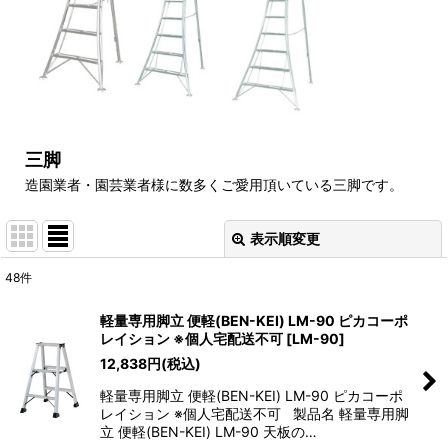
三脚
造園業者・園芸業者様に数多くご愛用頂いている三脚です。
表示順変更
閉じる
48
件
表示数
:
軽量専用脚立 便軽(BEN-KEI) LM-90 ピカコーポ
レイション ※個人宅配送不可
[
LM-90
]
並び順
:
12,838
円
(税込)
軽量専用脚立 便軽(BEN-KEI) LM-90 ピカコーポ
絞り込む
レイション ※個人宅配送不可 製品名 軽量専用脚
立 便軽(BEN-KEI) LM-90 天板の…