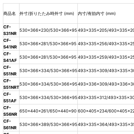
商品名
外寸/折りたたみ時外寸 (mm)
内寸/有効内寸 (mm)
CF-
530×366×230/530×366×95
493×335×205/493×335×2
S31NR
CF-
530×366×281/530×366×95
493×335×256/493×335×2
S41NR
CF-
530×366×281/530×366×95
493×335×259/493×335×2
S41AF
CF-
530×366×334/530×366×95
493×335×309/493×335×3
S51NR
CF-
530×366×334/530×366×95
493×336×309/493×336×3
S51NRT
CF-
530×366×334/530×366×95
493×335×312/493×335×3
S51AF
CF-
650×440×261/650×440×90
600×405×234/600×405×2
S56NR
CF-
530×366×389/530×366×95
493×335×364/493×335×3
S61NR