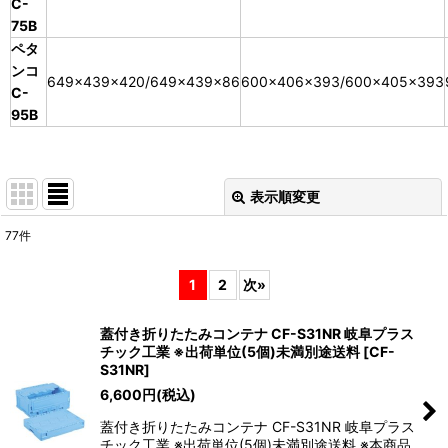
C-
75B
ペタ
ンコ
649×439×420/649×439×86
600×406×393/600×405×393
C-
95B
表示順変更
閉じる
77
件
表示数
:
1
2
次
»
並び順
:
蓋付き折りたたみコンテナ CF-S31NR 岐阜プラス
チック工業 ※出荷単位(5個)未満別途送料
[
CF-
絞り込む
S31NR
]
6,600
円
(税込)
蓋付き折りたたみコンテナ CF-S31NR 岐阜プラス
チック工業 ※出荷単位(5個)未満別途送料 ※本商品