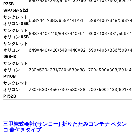
649×439×340/649×439×90
600×405×307/599×
P75B-
S/P75B-S(2)
サンクレット
658×441×382/658×441×211
599×406×349/598×
オリコン 85B
サンクレット
648×440×419/648×440×91
600×406×381/599×4
オリコン 95B
サンクレット
オリコン
649×440×420/649×440×92
599×406×386/599×
95B-B
サンクレット
オリコン
730×530×331/730×530×88
700×500×308/691×4
P110B
サンクレット
オリコン
730×530×456/730×530×88
700×500×433/691×4
P152B
三甲株式会社(サンコー) 折りたたみコンテナ ペタン
コ 蓋付きタイプ