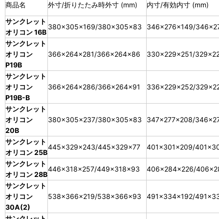
商品名
外寸/折りたたみ時外寸 (mm)
内寸/有効内寸 (mm)
サンクレット
380×305×169/380×305×83
346×276×149/346×2
オリコン 16B
サンクレット
オリコン
366×264×281/366×264×86
330×229×251/329×2
P19B
サンクレット
オリコン
366×264×286/366×264×91
336×229×252/329×2
P19B-B
サンクレット
オリコン
380×305×237/380×305×83
347×277×208/346×2
20B
サンクレット
445×329×243/445×329×77
401×301×209/401×3
オリコン 25B
サンクレット
446×318×257/449×318×93
406×284×226/406×2
オリコン 28B
サンクレット
オリコン
538×366×219/538×366×93
491×334×192/491×3
30A(2)
サンクレット