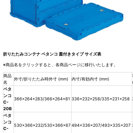
折りたたみコンテナ ペタンコ 蓋付きタイプ サイズ表
※商品名をクリックすると、各商品ページに移行いたします。
商品
外寸/折りたたみ時外寸 (mm)
内寸/有効内寸 (mm)
名
ペタ
ンコ
366×264×283/366×264×81
336×232×258/335×231×258
C-
20B
ペタ
ンコ
530×366×232/530×366×67
494×336×207/493×335×207
C-