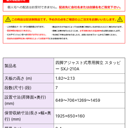
四脚アジャスト式専用脚立 スタッピ
製品名
ー SXJ-210A
天板の高さ (m)
1.82〜2.13
段数(尺寸) (段)
7
設置寸法(昇降面×奥行)
649〜706×1269〜1459
(mm)
保管収納寸法(長さ×幅×奥
1925×650×160
行) (mm)