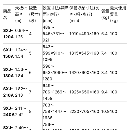
天板の
段数
設置寸法(昇降
保管収納寸法(長
最大使用
商品
質量
高さ
(尺寸)
面×奥行)
さ×幅×奥行)
質量
名
(kg)
(m)
(段)
(mm)
(mm)
(kg)
489〜
SXJ-
0.94〜
4
546×731〜
1010×490×160
6.4
100
120A
1.25
921
543〜
SXJ-
1.24〜
5
599×910〜
1315×545×160
7.4
100
150A
1.54
1099
596〜
SXJ-
1.53〜
6
653×1090〜
1620×600×160
8.4
100
180A
1.84
1280
649〜
SXJ-
1.82〜
7
706×1269〜
1925×650×160
9.4
100
210A
2.13
1459
703〜
SXJ-
2.11〜
8
759×1447〜
2230×705×160
10.9
100
240A
2.42
1636
756〜
SXJ-
2.40〜