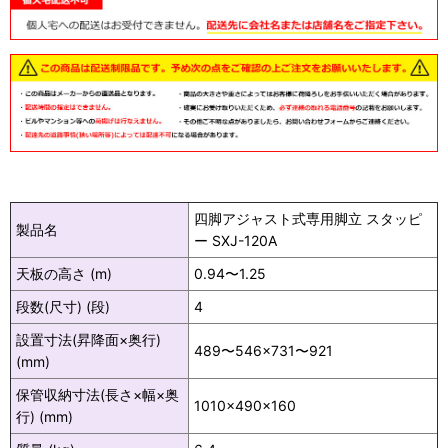
四脚アジャスト式専用脚立 スタッピ
製品名
ー SXJ-120A
天板の高さ (m)
0.94〜1.25
段数(尺寸) (段)
4
設置寸法(昇降面×奥行)
489〜546×731〜921
(mm)
保管収納寸法(長さ×幅×奥
1010×490×160
行) (mm)