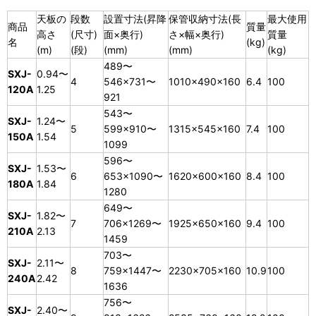
天板の
段数
設置寸法(昇降
保管収納寸法(長
最大使用
商品
質量
高さ
(尺寸)
面×奥行)
さ×幅×奥行)
質量
名
(kg)
(m)
(段)
(mm)
(mm)
(kg)
489〜
SXJ-
0.94〜
4
546×731〜
1010×490×160
6.4
100
120A
1.25
921
543〜
SXJ-
1.24〜
5
599×910〜
1315×545×160
7.4
100
150A
1.54
1099
596〜
SXJ-
1.53〜
6
653×1090〜
1620×600×160
8.4
100
180A
1.84
1280
649〜
SXJ-
1.82〜
7
706×1269〜
1925×650×160
9.4
100
210A
2.13
1459
703〜
SXJ-
2.11〜
8
759×1447〜
2230×705×160
10.9
100
240A
2.42
1636
756〜
SXJ-
2.40〜