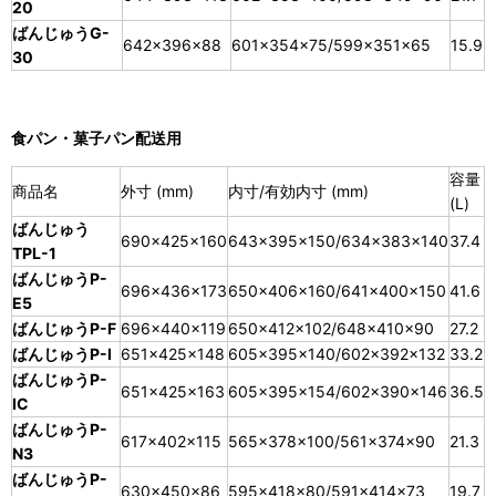
20
ばんじゅうG-
642×396×88
601×354×75/599×351×65
15.9
30
食パン・菓子パン配送用
容量
商品名
外寸 (mm)
内寸/有効内寸 (mm)
(L)
ばんじゅう
690×425×160
643×395×150/634×383×140
37.4
TPL-1
ばんじゅうP-
696×436×173
650×406×160/641×400×150
41.6
E5
ばんじゅうP-F
696×440×119
650×412×102/648×410×90
27.2
ばんじゅうP-I
651×425×148
605×395×140/602×392×132
33.2
ばんじゅうP-
651×425×163
605×395×154/602×390×146
36.5
IC
ばんじゅうP-
617×402×115
565×378×100/561×374×90
21.3
N3
ばんじゅうP-
630×450×86
595×418×80/591×414×73
19.7