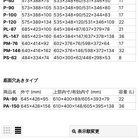
P-60
573×388×75
533×348×60/531×346×50
11
P-90
573×388×105
533×348×90/531×346×80
17
P-100
573×388×100
535×348×90/522×344×83
17
P-120
575×389×134
535×348×120/531×346×109
22
PL-87
685×423×100
645×384×87/637×379×78
21
PL-147
685×423×160
645×384×147/637×378×138
36
PM-76
640×414×92
602×376×76/598×372×64
17
PM-146
640×416×162
602×376×146/598×372×134
32
PS-62
484×334×74
450×300×62/448×298×53
8
底面穴あきタイプ
商品名
外寸 (mm)
上部内寸/有効内寸 (mm)
容量 (L)
PA-90
645×426×95
610×400×89/605×393×79
22
PA-150
645×428×156
610×400×148/605×395×138
36
表示順変更
閉じる