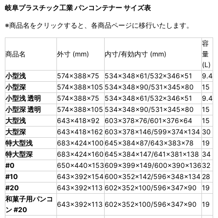
岐阜プラスチック工業 パンコンテナー サイズ表
※商品名をクリックすると、各商品ページに移行いたします。
容
商品名
外寸 (mm)
内寸/有効内寸 (mm)
量
(L)
小型浅
574×388×75
534×348×61/532×346×51
9.4
小型深
574×388×105
534×348×90/531×345×80
15
小型浅 透明
574×388×75
534×348×61/532×346×51
9.4
小型深 透明
574×388×105
534×348×90/531×345×80
15
大型浅
643×418×92
603×378×76/601×376×64
15
大型深
643×418×162
603×378×146/599×374×134
30
特大型浅
683×424×100
645×384×87/643×383×78
19
特大型深
683×424×160
645×384×147/641×381×138
34
#0
650×440×153
609×399×149/600×390×136
32
#10
643×392×154
600×352×142/596×348×134
28
#20
643×392×113
602×352×100/596×347×90
19
和菓子用パンコ
643×392×113
602×352×100/596×347×90
19
ン #20