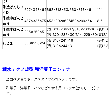
うB
朱塗ばんじゅ
697×343×64
662×318×53/660×316×46
11.1
うD
朱塗中ばんじ
487×336×75
453×302×63/450×299×54
8.5
ゅう
朱塗小ばんじ
(表)321×236×17/318×233×16
(表)1.3
335×250×51
ゅう
(裏)320×235×30/314×229×30
(裏)2.1
(表)316×241×16
(表)1.2
わじま
333×258×50
(裏)319×244×31
(裏)2.3
積水テクノ成型 和洋菓子コンテナ
全面ベタ目でボックスタイプのコンテナです。
和菓子・洋菓子・パンなどの食品用コンテナ(ばんじゅう)で
す。