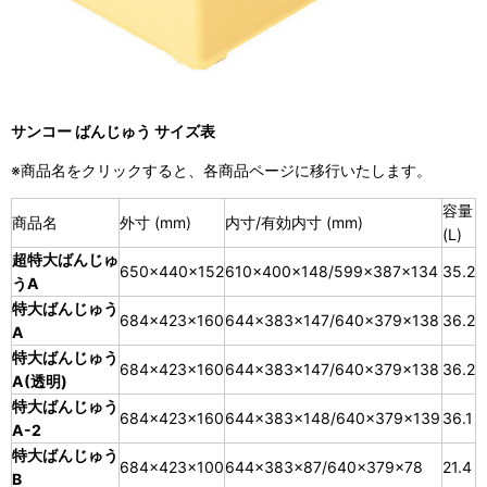
サンコー ばんじゅう サイズ表
※商品名をクリックすると、各商品ページに移行いたします。
容量
商品名
外寸 (mm)
内寸/有効内寸 (mm)
(L)
超特大ばんじゅ
650×440×152
610×400×148/599×387×134
35.2
うA
特大ばんじゅう
684×423×160
644×383×147/640×379×138
36.2
A
特大ばんじゅう
684×423×160
644×383×147/640×379×138
36.2
A(透明)
特大ばんじゅう
684×423×160
644×383×148/640×379×139
36.1
A-2
特大ばんじゅう
684×423×100
644×383×87/640×379×78
21.4
B