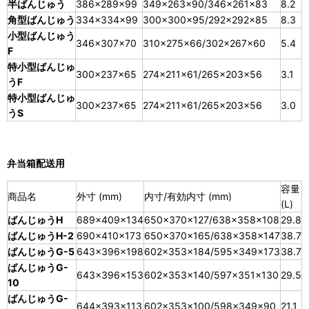
半ばんじゅう
386×289×99
349×263×90/346×261×83
8.2
角型ばんじゅう
334×334×99
300×300×95/292×292×85
8.3
小型ばんじゅう
346×307×70
310×275×66/302×267×60
5.4
F
特小型ばんじゅ
300×237×65
274×211×61/265×203×56
3.1
うF
特小型ばんじゅ
300×237×65
274×211×61/265×203×56
3.0
うS
弁当箱配送用
容量
商品名
外寸 (mm)
内寸/有効内寸 (mm)
(L)
ばんじゅうH
689×409×134
650×370×127/638×358×108
29.8
ばんじゅうH-2
690×410×173
650×370×165/638×358×147
38.7
ばんじゅうG-5
643×396×198
602×353×184/595×349×173
38.7
ばんじゅうG-
643×396×153
602×353×140/597×351×130
29.5
10
ばんじゅうG-
644×393×113
602×353×100/598×349×90
21.1