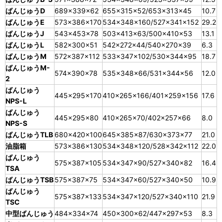
ばんじゅうD
689×339×62
655×315×52/653×313×45
10.7
ばんじゅうE
573×386×170
534×348×160/527×341×152
29.2
ばんじゅうJ
543×453×78
503×413×63/500×410×53
13.1
ばんじゅうL
582×300×51
542×272×44/540×270×39
6.3
ばんじゅうM
572×387×112
533×347×102/530×344×95
18.7
ばんじゅうM-
574×390×78
535×348×66/531×344×56
12.0
2
ばんじゅう
445×295×170
410×265×166/401×259×156
17.6
NPS-L
ばんじゅう
445×295×80
410×265×70/402×257×66
8.0
NPS-S
ばんじゅうTLB
680×420×100
645×385×87/630×373×77
21.0
油脂箱
573×386×130
534×348×120/528×342×112
22.0
ばんじゅう
575×387×105
534×347×90/527×340×82
16.4
TSA
ばんじゅうTSB
575×387×75
534×347×60/527×340×50
10.9
ばんじゅう
575×387×133
534×347×120/527×340×110
21.9
TSC
中型ばんじゅう
484×334×74
450×300×62/447×297×53
8.3