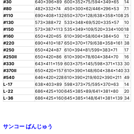
#30
640×396×89
600×352×75/594×349×65
14
#80
482×332×74
450×300×62/446×296×53
7.1
#110
690×408×132
650×370×128/638×358×108
25
#130
573×388×72
533×348×69/520×335×57
10
#150
573×387×113
535×349×109/520×334×100
18
#160
650×420×65
610×390×58/604×384×50
12
#220
690×410×187
650×370×179/638×358×161
38
#250
650×424×87
610×394×81/599×383×71
17
#250II
650×420×86
610×390×78/604×384×70
16
#330
643×411×159
603×375×145/598×371×133
30
#370II
650×420×157
610×390×148/604×384×140
33
#540
646×420×228
610×390×219/602×390×211
49
L-17
638×403×89
598×373×75/595×370×63
14
L-22
686×425×100
645×385×89/641×381×80
20
L-36
686×425×160
645×385×148/641×381×139
34
サンコー ばんじゅう