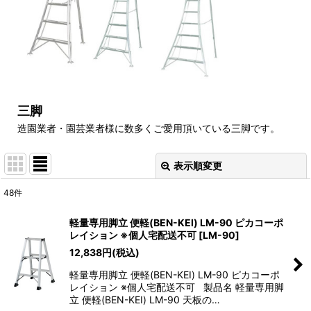
三脚
造園業者・園芸業者様に数多くご愛用頂いている三脚です。
表示順変更
閉じる
48
件
サブカテゴリ
:
軽量専用脚立 便軽(BEN-KEI) LM-90 ピカコーポ
レイション ※個人宅配送不可
[
LM-90
]
表示数
:
12,838
円
(税込)
軽量専用脚立 便軽(BEN-KEI) LM-90 ピカコーポ
並び順
:
レイション ※個人宅配送不可 製品名 軽量専用脚
立 便軽(BEN-KEI) LM-90 天板の…