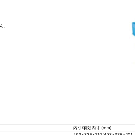
。
ん。
。
内寸/有効内寸 (mm)
493×335×210/493×335×201