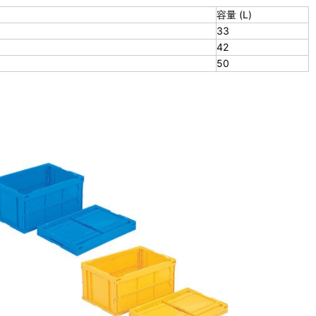
容量 (L)
33
42
50