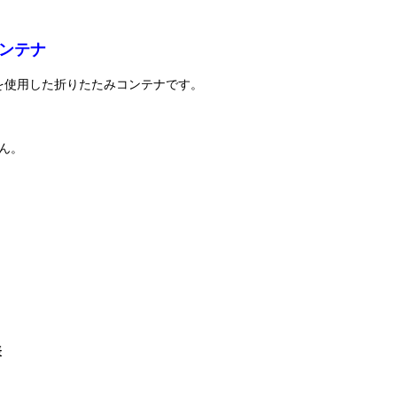
ンテナ
を使用した折りたたみコンテナです。
。
ん。
。
表