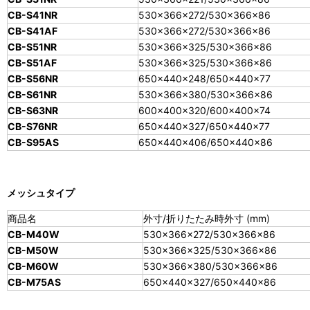
CB-S41NR
530×366×272/530×366×86
CB-S41AF
530×366×272/530×366×86
CB-S51NR
530×366×325/530×366×86
CB-S51AF
530×366×325/530×366×86
CB-S56NR
650×440×248/650×440×77
CB-S61NR
530×366×380/530×366×86
CB-S63NR
600×400×320/600×400×74
CB-S76NR
650×440×327/650×440×77
CB-S95AS
650×440×406/650×440×86
メッシュタイプ
商品名
外寸/折りたたみ時外寸 (mm)
CB-M40W
530×366×272/530×366×86
CB-M50W
530×366×325/530×366×86
CB-M60W
530×366×380/530×366×86
CB-M75AS
650×440×327/650×440×86