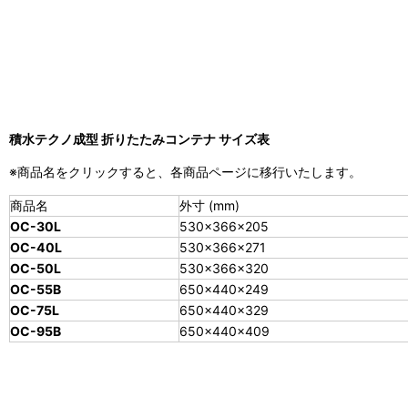
積水テクノ成型 折りたたみコンテナ サイズ表
※商品名をクリックすると、各商品ページに移行いたします。
商品名
外寸 (mm)
OC-30L
530×366×205
OC-40L
530×366×271
OC-50L
530×366×320
OC-55B
650×440×249
OC-75L
650×440×329
OC-95B
650×440×409