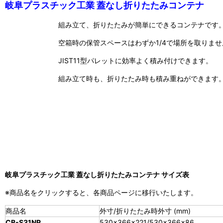
岐阜プラスチック工業 蓋なし折りたたみコンテナ
組み立て、折りたたみが簡単にできるコンテナです
空箱時の保管スペースはわずか1/4で場所を取りませ
JIST11型パレットに効率よく積み付けできます。
組み立て時も、折りたたみ時も積み重ねができます
岐阜プラスチック工業 蓋なし折りたたみコンテナ サイズ表
※商品名をクリックすると、各商品ページに移行いたします。
商品名
外寸/折りたたみ時外寸 (mm)
CB-S31NR
530×366×221/530×366×86