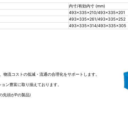
内寸/有効内寸 (mm)
493×335×210/493×335×201
493×335×261/493×335×252
493×335×314/493×335×305
で、物流コストの低減・流通の合理化をサポートします。
ション豊富に取り揃えております。
の先頭がPの製品)