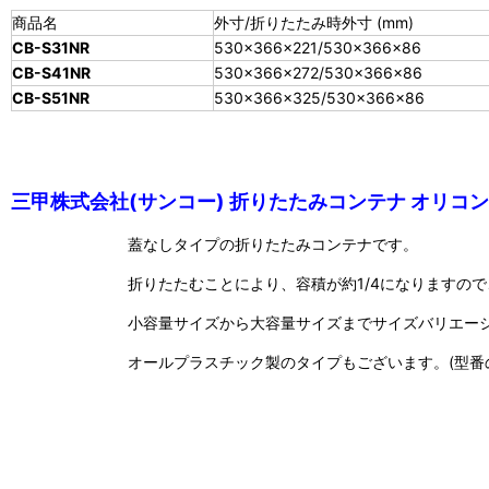
商品名
外寸/折りたたみ時外寸 (mm)
CB-S31NR
530×366×221/530×366×86
CB-S41NR
530×366×272/530×366×86
CB-S51NR
530×366×325/530×366×86
三甲株式会社(サンコー) 折りたたみコンテナ オリコン
蓋なしタイプの折りたたみコンテナです。
折りたたむことにより、容積が約1/4になりますの
小容量サイズから大容量サイズまでサイズバリエー
オールプラスチック製のタイプもございます。(型番