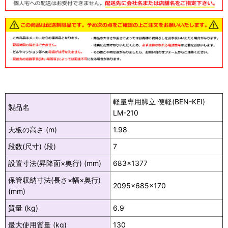
軽量専用脚立 便軽(BEN-KEI)
製品名
LM-210
天板の高さ (m)
1.98
段数(尺寸) (段)
7
設置寸法(昇降面×奥行) (mm)
683×1377
保管収納寸法(長さ×幅×奥行)
2095×685×170
(mm)
質量 (kg)
6.9
最大使用質量 (kg)
130