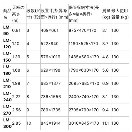
天板の
保管収納寸法(長
商品
段数(尺
設置寸法(昇降
質量
最大使用
高さ
さ×幅×奥行)
名
寸) (段)
面×奥行) (mm)
(kg)
質量 (kg)
(m)
(mm)
LM-
0.81
3
469×661
875×470×170
3.1
130
90
LM-
1.10
4
522×840
1180×525×170
3.7
130
120
LM-
1.39
5
576×1019
1485×580×170
4.8
130
150
LM-
1.68
6
629×1198
1790×630×170
5.8
130
180
LM-
1.98
7
683×1377
2095×685×170
6.9
130
210
LM-
2.27
8
736×1556
2400×740×170
8.1
130
240
LM-
2.56
9
789×1735
2705×790×170
9.4
130
270
LM-
2.85
10
843×1914
3010×845×170
11.1
130
300