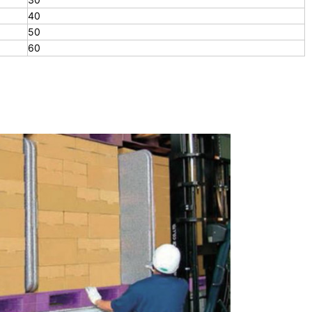
40
50
60