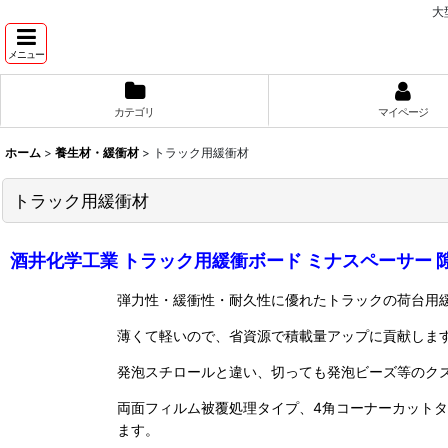
大
メニュー
カテゴリ
マイページ
ホーム
>
養生材・緩衝材
>
トラック用緩衝材
トラック用緩衝材
酒井化学工業 トラック用緩衝ボード ミナスペーサー 
弾力性・緩衝性・耐久性に優れたトラックの荷台用
薄くて軽いので、省資源で積載量アップに貢献しま
発泡スチロールと違い、切っても発泡ビーズ等のク
両面フィルム被覆処理タイプ、4角コーナーカットタ
ます。