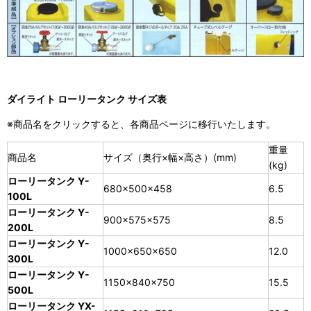
ダイライト ローリータンク サイズ表
※商品名をクリックすると、各商品ページに移行いたします。
重量
商品名
サイズ（奥行×幅×高さ）(mm)
(kg)
ローリータンク Y-
680×500×458
6.5
100L
ローリータンク Y-
900×575×575
8.5
200L
ローリータンク Y-
1000×650×650
12.0
300L
ローリータンク Y-
1150×840×750
15.5
500L
ローリータンク YX-