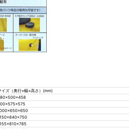
サイズ（奥行×幅×高さ）(mm)
80×500×458
00×575×575
000×650×650
150×840×750
155×810×785