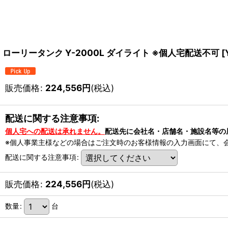
ローリータンク Y-2000L ダイライト ※個人宅配送不可
[
販売価格
:
224,556
円
(税込)
配送に関する注意事項:
個人宅への配送は承れません。
配送先に会社名・店舗名・施設名等の
※個人事業主様などの場合はご注文時のお客様情報の入力画面にて、
配送に関する注意事項
:
販売価格
:
224,556
円
(税込)
数量
:
台