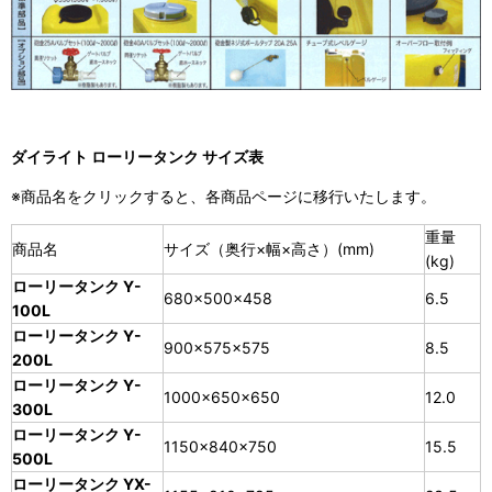
ダイライト ローリータンク サイズ表
※商品名をクリックすると、各商品ページに移行いたします。
重量
商品名
サイズ（奥行×幅×高さ）(mm)
(kg)
ローリータンク Y-
680×500×458
6.5
100L
ローリータンク Y-
900×575×575
8.5
200L
ローリータンク Y-
1000×650×650
12.0
300L
ローリータンク Y-
1150×840×750
15.5
500L
ローリータンク YX-