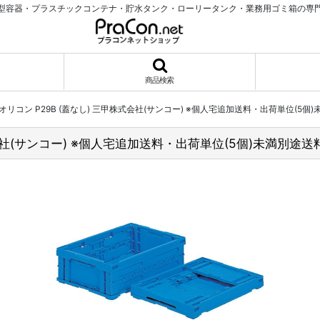
型容器・プラスチックコンテナ・貯水タンク・ローリータンク・業務用ゴミ箱の専
商品検索
リコン P29B (蓋なし) 三甲株式会社(サンコー) ※個人宅追加送料・出荷単位(5個
会社(サンコー) ※個人宅追加送料・出荷単位(5個)未満別途送