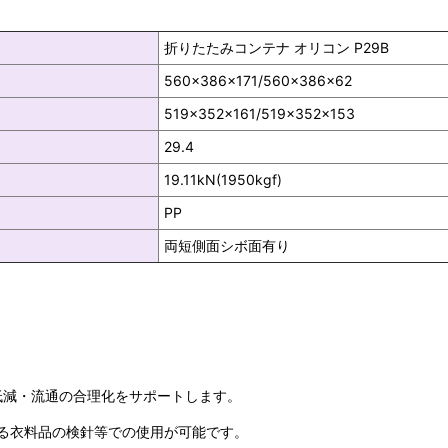
折りたたみコンテナ オリコン P29B
560×386×171/560×386×62
519×352×161/519×352×153
29.4
19.11kN(1950kgf)
PP
両短側面シボ面有り
低減・流通の合理化をサポートします。
る衣料品の検針等での使用が可能です。