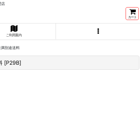
門店
カート
ご利用案内
)未満別途送料
料
[
P29B
]