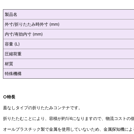
製品名
外寸/折りたたみ時外寸 (mm)
内寸/有効内寸 (mm)
容量 (L)
圧縮荷重
材質
特殊機構
○特長
蓋なしタイプの折りたたみコンテナです。
折りたたむことにより、容積が約1/4になりますので、物流コストの
オールプラスチック製で金属を使用していないため、金属探知機によ