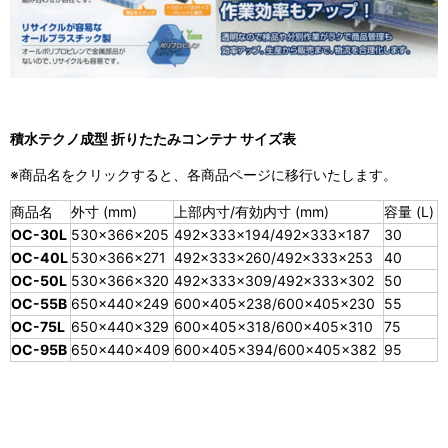
積水テクノ成型 折りたたみコンテナ サイズ表
※商品名をクリックすると、各商品ページに移行いたします。
商品名
外寸 (mm)
上部内寸/有効内寸 (mm)
容量 (L)
OC-30L
530×366×205
492×333×194/492×333×187
30
OC-40L
530×366×271
492×333×260/492×333×253
40
OC-50L
530×366×320
492×333×309/492×333×302
50
OC-55B
650×440×249
600×405×238/600×405×230
55
OC-75L
650×440×329
600×405×318/600×405×310
75
OC-95B
650×440×409
600×405×394/600×405×382
95