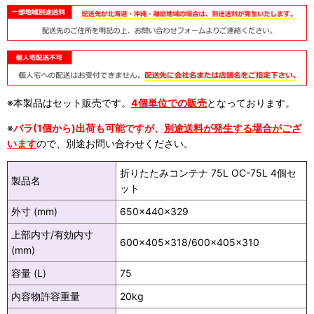
※本製品はセット販売です。
4個単位での販売
となっております。
※
バラ(1個から)出荷も可能ですが、
別途送料が発生する場合がござ
います
ので、別途お問い合わせください。
折りたたみコンテナ 75L OC-75L 4個セ
製品名
ット
外寸 (mm)
650×440×329
上部内寸/有効内寸
600×405×318/600×405×310
(mm)
容量 (L)
75
内容物許容重量
20kg