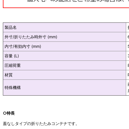
製品名
外寸/折りたたみ時外寸 (mm)
内寸/有効内寸 (mm)
容量 (L)
圧縮荷重
材質
特殊機構
○特長
蓋なしタイプの折りたたみコンテナです。