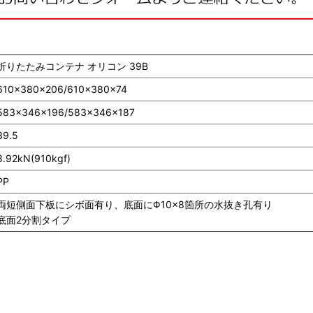
折りたたみコンテナ オリコン 39B
610×380×206/610×380×74
583×346×196/583×346×187
39.5
8.92kN(910kgf)
PP
両短側面下板にシボ面有り、底面にΦ10×8箇所の水抜き孔有り
底面2分割タイプ