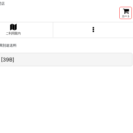
門店
カート
ご利用案内
未満別途送料
[
39B
]