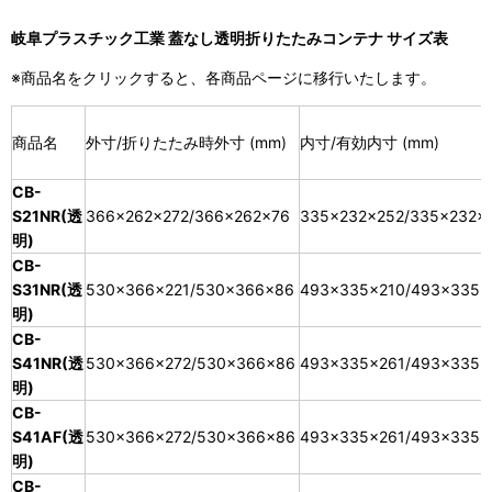
岐阜プラスチック工業 蓋なし透明折りたたみコンテナ サイズ表
※商品名をクリックすると、各商品ページに移行いたします。
商品名
外寸/折りたたみ時外寸 (mm)
内寸/有効内寸 (mm)
CB-
S21NR(透
366×262×272/366×262×76
335×232×252/335×232×
明)
CB-
S31NR(透
530×366×221/530×366×86
493×335×210/493×335×
明)
CB-
S41NR(透
530×366×272/530×366×86
493×335×261/493×335×
明)
CB-
S41AF(透
530×366×272/530×366×86
493×335×261/493×335×
明)
CB-