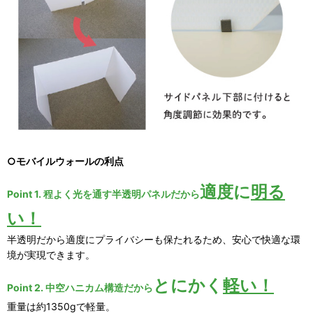
○モバイルウォールの利点
適度に
明る
Point 1. 程よく光を通す半透明パネルだから
い！
半透明だから適度にプライバシーも保たれるため、安心で快適な環
境が実現できます。
とにかく
軽い！
Point 2. 中空ハニカム構造だから
重量は約1350gで軽量。