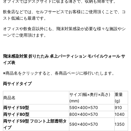
オフィスではデスクサイドに収まる薄さで、収納も簡単です。
飲食店などでは、セルフサービスでお客様にご使用頂くことで、コ
スト低減にも最適です。
オフィスや飲食店以外にも、飛沫対策感染が必要な様々な施設やシ
ーンでご使用頂けます。
飛沫感染対策 折りたたみ 卓上パーティション モバイルウォール サ
イズ表
※商品名をクリックすると、各商品ページに移行いたします。
両サイドタイプ
サイズ(幅×奥行×高さ)
重量
商品名
(mm)
(g)
両サイド59型
590×400×570
910
両サイド80型
800×400×570
1040
両サイド59型 フロント上部透明タ
590×400×570
1350
イプ