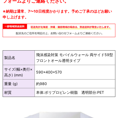
フォームよりご連絡ください。
※納期は通常、7〜10日程度かかります。予めご了承のほどお願い
申し上げます。
飛沫感染対策 モバイルウォール 両サイド59型
製品名
フロントオール透明タイプ
サイズ(幅×奥行×
590×400×570
高さ) (mm)
重量 (g)
約980
材質
本体:ポリプロピレン樹脂 透明部分:PET