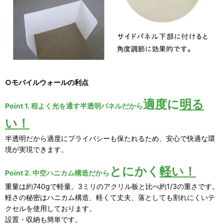
○モバイルウォールの利点
適度に
明る
Point 1. 程よく光を通す半透明パネルだから
い！
半透明だから適度にプライバシーも保たれるため、安心で快適な環
境が実現できます。
とにかく
軽い！
Point 2. 中空ハニカム構造だから
重量は約740gで軽量。3ミリのアクリル板と比べ約1/3の重さです。
軽さの秘密はハニカム構造、軽くて丈夫、落としても割れにくいテ
クセルを使用しております。
設置・収納も簡単です。