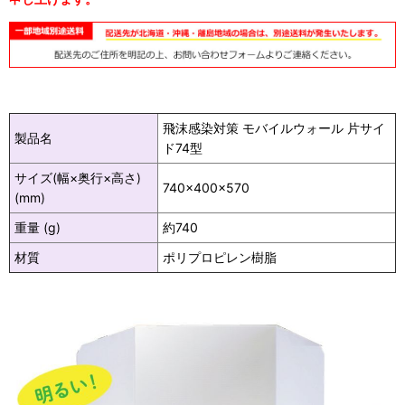
飛沫感染対策 モバイルウォール 片サイ
製品名
ド74型
サイズ(幅×奥行×高さ)
740×400×570
(mm)
重量 (g)
約740
材質
ポリプロピレン樹脂