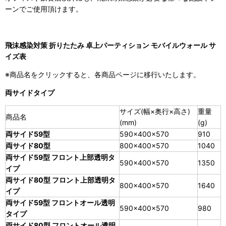
ーンでご使用頂けます。
飛沫感染対策 折りたたみ 卓上パーティション モバイルウォール サ
イズ表
※商品名をクリックすると、各商品ページに移行いたします。
両サイドタイプ
サイズ(幅×奥行×高さ)
重量
商品名
(mm)
(g)
両サイド59型
590×400×570
910
両サイド80型
800×400×570
1040
両サイド59型 フロント上部透明タ
590×400×570
1350
イプ
両サイド80型 フロント上部透明タ
800×400×570
1640
イプ
両サイド59型 フロントオール透明
590×400×570
980
タイプ
両サイド80型 フロントオール透明