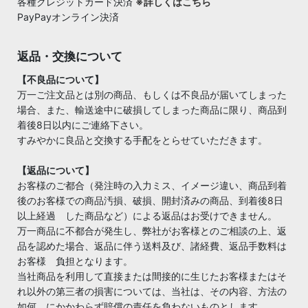
各種クレジットカード決済
※詳しくはこちら
PayPayオンライン決済
返品・交換について
【不良品について】
万一ご注文品とは別の商品、もしくは不良品が届いてしまった
場合、また、輸送途中に破損してしまった商品に限り、商品到
着後8日以内にご連絡下さい。
すみやかに良品と交換する手配をとらせていただきます。
【返品について】
お客様のご都合（発注時の入力ミス、イメージ違い、商品到着
後のお客様での商品汚損、破損、開封済みの商品、到着後8日
以上経過 した商品など）による返品はお受けできません。
万一商品に不都合が発生し、弊社がお客様とのご相談の上、返
品を認めた場合、返品に伴う送料及び、諸経費、返品手数料は
お客様 負担となります。
当社商品を利用して直接または間接的に生じたお客様またはそ
れ以外の第三者の損害については、当社は、その内容、方法の
如何 にかかわらず賠償の責任を負わないものとします。