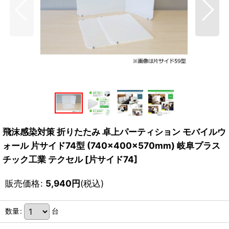
飛沫感染対策 折りたたみ 卓上パーティション モバイルウ
ォール 片サイド74型 (740×400×570mm) 岐阜プラス
チック工業 テクセル
[
片サイド74
]
販売価格
:
5,940
円
(税込)
数量
:
台