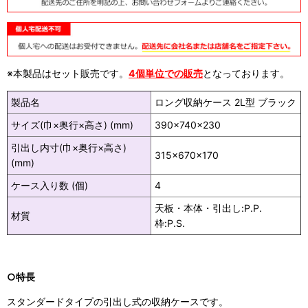
※本製品はセット販売です。
4個単位での販売
となっております。
製品名
ロング収納ケース 2L型 ブラック
サイズ(巾×奥行×高さ) (mm)
390×740×230
引出し内寸(巾×奥行×高さ)
315×670×170
(mm)
ケース入り数 (個)
4
天板・本体・引出し:P.P.
材質
枠:P.S.
○特長
スタンダードタイプの引出し式の収納ケースです。