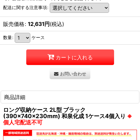
配送に関する注意事項
:
販売価格
:
12,631
円
(税込)
数量
:
ケース
カートに入れる
お問い合わせ
商品詳細
ロング収納ケース 2L型 ブラック
(390×740×230mm) 和泉化成 1ケース4個入り
※
個人宅配送不可