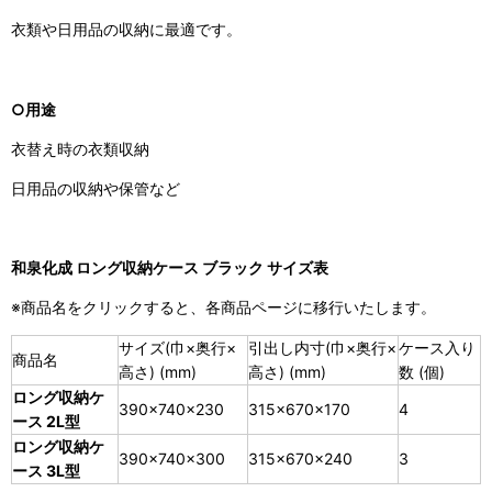
衣類や日用品の収納に最適です。
○用途
衣替え時の衣類収納
日用品の収納や保管など
和泉化成 ロング収納ケース ブラック サイズ表
※商品名をクリックすると、各商品ページに移行いたします。
サイズ(巾×奥行×
引出し内寸(巾×奥行×
ケース入り
商品名
高さ) (mm)
高さ) (mm)
数 (個)
ロング収納ケ
390×740×230
315×670×170
4
ース 2L型
ロング収納ケ
390×740×300
315×670×240
3
ース 3L型