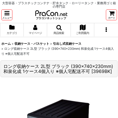
大型容器・プラスチックコンテナ・貯水タンク・ローリータンク・業務用ゴミ箱
の専門店
メニュー
カート
カテゴリ
マイページ
商品検索
ご利用案内
ホーム
>
収納ケース・バスケット
>
引出し式収納ケース
>
ロング収納ケース 2L型 ブラック (390×740×230mm) 和泉化成 1ケース4個入
り ※個人宅配送不可
ロング収納ケース 2L型 ブラック (390×740×230mm)
和泉化成 1ケース4個入り ※個人宅配送不可
[
3969BK
]