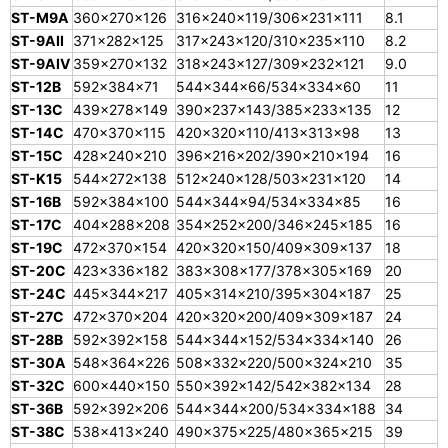
ST-M9A
360×270×126
316×240×119/306×231×111
8.1
ST-9AII
371×282×125
317×243×120/310×235×110
8.2
ST-9AIV
359×270×132
318×243×127/309×232×121
9.0
ST-12B
592×384×71
544×344×66/534×334×60
11
ST-13C
439×278×149
390×237×143/385×233×135
12
ST-14C
470×370×115
420×320×110/413×313×98
13
ST-15C
428×240×210
396×216×202/390×210×194
16
ST-K15
544×272×138
512×240×128/503×231×120
14
ST-16B
592×384×100
544×344×94/534×334×85
16
ST-17C
404×288×208
354×252×200/346×245×185
16
ST-19C
472×370×154
420×320×150/409×309×137
18
ST-20C
423×336×182
383×308×177/378×305×169
20
ST-24C
445×344×217
405×314×210/395×304×187
25
ST-27C
472×370×204
420×320×200/409×309×187
24
ST-28B
592×392×158
544×344×152/534×334×140
26
ST-30A
548×364×226
508×332×220/500×324×210
35
ST-32C
600×440×150
550×392×142/542×382×134
28
ST-36B
592×392×206
544×344×200/534×334×188
34
ST-38C
538×413×240
490×375×225/480×365×215
39