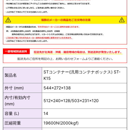
STコンテナー(汎用コンテナボックス) ST-
製品名
K15
外寸 (mm)
544×272×138
内寸/有効内寸
512×240×128/503×231×120
(mm)
容量 (L)
14
圧縮荷重
19600N(2000kgf)