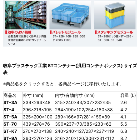
岐阜プラスチック工業 STコンテナー(汎用コンテナボックス) サイズ
表
※商品名をクリックすると、各商品ページに移行いたします。
商品名
外寸 (mm)
内寸/有効内寸 (mm)
容量 (L)
ST-3A
339×264×48
315×240×43/307×232×35
2.6
ST-4
296×216×105
264×190×102/254×180×88
4.2
ST-5A
325×200×100
289×166×97/281×159×89
4.1
ST-7C
439×278×76
390×237×70/385×233×62
5.6
ST-K7
270×270×138
240×240×127/237×237×119
6.8
ST-9A
360×270×126
316×240×120/306×231×112
8.2