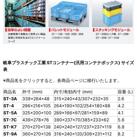
岐阜プラスチック工業 STコンテナー(汎用コンテナボックス) サイズ
表
※商品名をクリックすると、各商品ページに移行いたします。
商品名
外寸 (mm)
内寸/有効内寸 (mm)
容量 (L)
ST-3A
339×264×48
315×240×43/307×232×35
2.6
ST-4
296×216×105
264×190×102/254×180×88
4.2
ST-5A
325×200×100
289×166×97/281×159×89
4.1
ST-7C
439×278×76
390×237×70/385×233×62
5.6
ST-K7
270×270×138
240×240×127/237×237×119
6.8
ST-9A
360×270×126
316×240×120/306×231×112
8.2