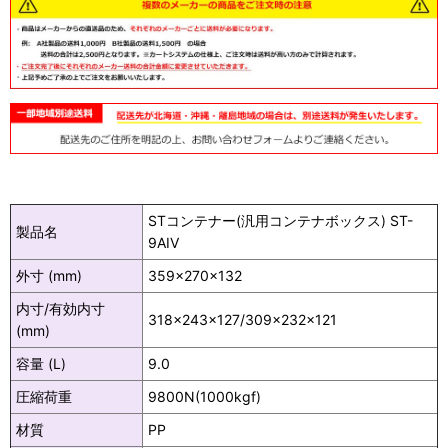
STコンテナー(汎用コンテナボックス) ST-
製品名
9AIV
外寸 (mm)
359×270×132
内寸/有効内寸
318×243×127/309×232×121
(mm)
容量 (L)
9.0
圧縮荷重
9800N(1000kgf)
材質
PP