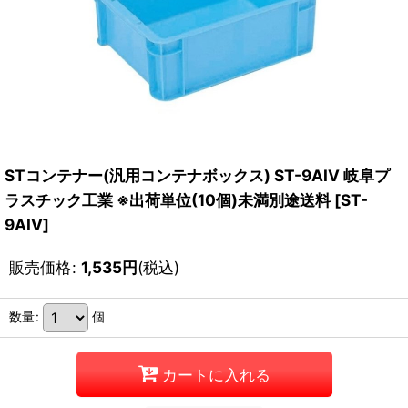
STコンテナー(汎用コンテナボックス) ST-9AIV 岐阜プ
ラスチック工業 ※出荷単位(10個)未満別途送料
[
ST-
9AIV
]
販売価格
:
1,535
円
(税込)
数量
:
個
カートに入れる