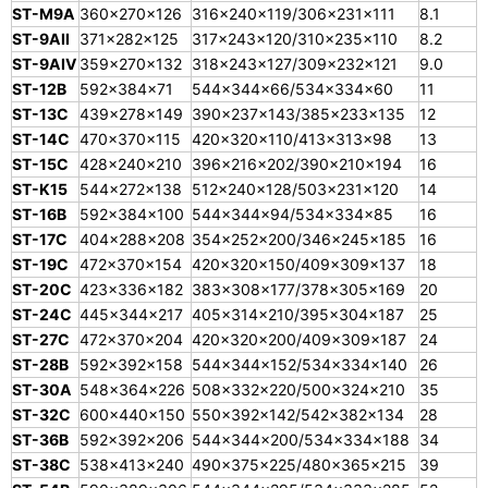
ST-M9A
360×270×126
316×240×119/306×231×111
8.1
ST-9AII
371×282×125
317×243×120/310×235×110
8.2
ST-9AIV
359×270×132
318×243×127/309×232×121
9.0
ST-12B
592×384×71
544×344×66/534×334×60
11
ST-13C
439×278×149
390×237×143/385×233×135
12
ST-14C
470×370×115
420×320×110/413×313×98
13
ST-15C
428×240×210
396×216×202/390×210×194
16
ST-K15
544×272×138
512×240×128/503×231×120
14
ST-16B
592×384×100
544×344×94/534×334×85
16
ST-17C
404×288×208
354×252×200/346×245×185
16
ST-19C
472×370×154
420×320×150/409×309×137
18
ST-20C
423×336×182
383×308×177/378×305×169
20
ST-24C
445×344×217
405×314×210/395×304×187
25
ST-27C
472×370×204
420×320×200/409×309×187
24
ST-28B
592×392×158
544×344×152/534×334×140
26
ST-30A
548×364×226
508×332×220/500×324×210
35
ST-32C
600×440×150
550×392×142/542×382×134
28
ST-36B
592×392×206
544×344×200/534×334×188
34
ST-38C
538×413×240
490×375×225/480×365×215
39