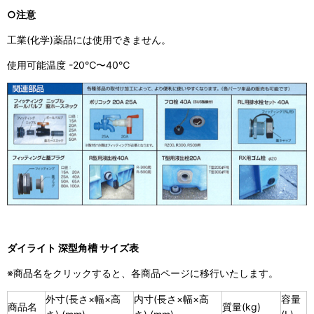
○注意
工業(化学)薬品には使用できません。
使用可能温度 -20℃〜40℃
ダイライト 深型角槽 サイズ表
※商品名をクリックすると、各商品ページに移行いたします。
外寸(長さ×幅×高
内寸(長さ×幅×高
容量
商品名
質量(kg)