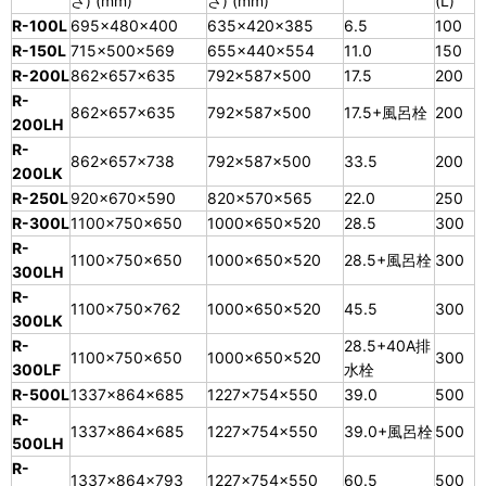
さ) (mm)
さ) (mm)
(L)
R-100L
695×480×400
635×420×385
6.5
100
R-150L
715×500×569
655×440×554
11.0
150
R-200L
862×657×635
792×587×500
17.5
200
R-
862×657×635
792×587×500
17.5+風呂栓
200
200LH
R-
862×657×738
792×587×500
33.5
200
200LK
R-250L
920×670×590
820×570×565
22.0
250
R-300L
1100×750×650
1000×650×520
28.5
300
R-
1100×750×650
1000×650×520
28.5+風呂栓
300
300LH
R-
1100×750×762
1000×650×520
45.5
300
300LK
R-
28.5+40A排
1100×750×650
1000×650×520
300
300LF
水栓
R-500L
1337×864×685
1227×754×550
39.0
500
R-
1337×864×685
1227×754×550
39.0+風呂栓
500
500LH
R-
1337×864×793
1227×754×550
60.5
500