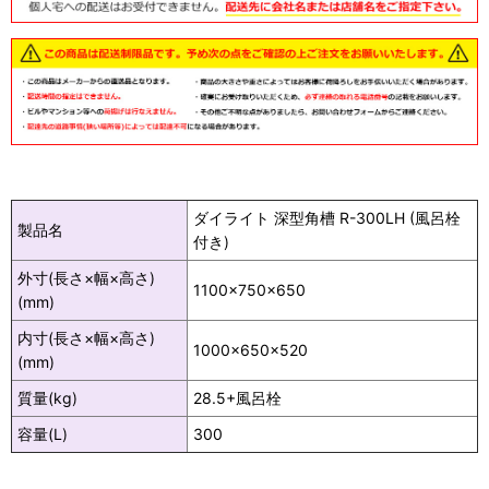
ダイライト 深型角槽 R-300LH (風呂栓
製品名
付き)
外寸(長さ×幅×高さ)
1100×750×650
(mm)
内寸(長さ×幅×高さ)
1000×650×520
(mm)
質量(kg)
28.5+風呂栓
容量(L)
300