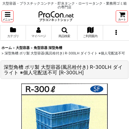
大型容器・プラスチックコンテナ・貯水タンク・ローリータンク・業務用ゴミ箱
の専門店
メニュー
カート
カテゴリ
マイページ
商品検索
ご利用案内
ホーム
>
大型容器
>
角型容器 深型角槽
>
深型角槽 ポリ製 大型容器(風呂栓付き) R-300LH ダイライト ※個人宅配送不可
深型角槽 ポリ製 大型容器(風呂栓付き) R-300LH ダイ
ライト ※個人宅配送不可
[
R-300LH
]