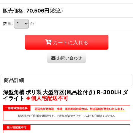
販売価格
:
70,506
円
(税込)
数量
:
台
カートに入れる
お問い合わせ
商品詳細
深型角槽 ポリ製 大型容器(風呂栓付き) R-300LH ダ
イライト
※個人宅配送不可