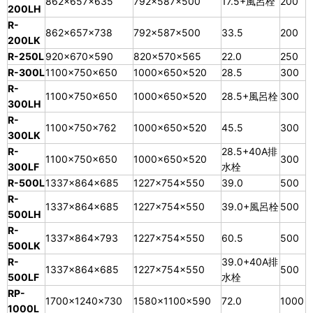
862×657×635
792×587×500
17.5+風呂栓
200
200LH
R-
862×657×738
792×587×500
33.5
200
200LK
R-250L
920×670×590
820×570×565
22.0
250
R-300L
1100×750×650
1000×650×520
28.5
300
R-
1100×750×650
1000×650×520
28.5+風呂栓
300
300LH
R-
1100×750×762
1000×650×520
45.5
300
300LK
R-
28.5+40A排
1100×750×650
1000×650×520
300
300LF
水栓
R-500L
1337×864×685
1227×754×550
39.0
500
R-
1337×864×685
1227×754×550
39.0+風呂栓
500
500LH
R-
1337×864×793
1227×754×550
60.5
500
500LK
R-
39.0+40A排
1337×864×685
1227×754×550
500
500LF
水栓
RP-
1700×1240×730
1580×1100×590
72.0
1000
1000L