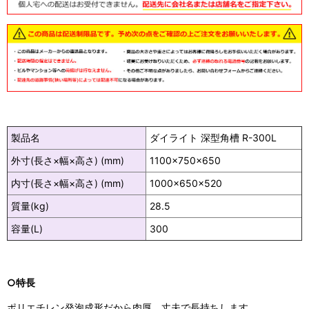
製品名
ダイライト 深型角槽 R-300L
外寸(長さ×幅×高さ) (mm)
1100×750×650
内寸(長さ×幅×高さ) (mm)
1000×650×520
質量(kg)
28.5
容量(L)
300
○特長
ポリエチレン発泡成形だから肉厚、丈夫で長持ちします。