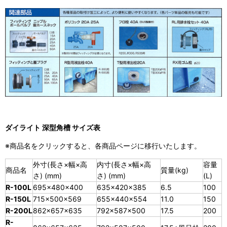
ダイライト 深型角槽 サイズ表
※商品名をクリックすると、各商品ページに移行いたします。
外寸(長さ×幅×高
内寸(長さ×幅×高
容量
商品名
質量(kg)
さ) (mm)
さ) (mm)
(L)
R-100L
695×480×400
635×420×385
6.5
100
R-150L
715×500×569
655×440×554
11.0
150
R-200L
862×657×635
792×587×500
17.5
200
R-