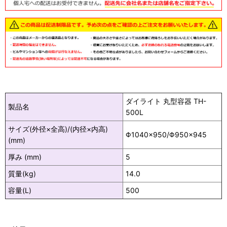
ダイライト 丸型容器 TH-
製品名
500L
サイズ(外径×全高)/(内径×内高)
Φ1040×950/Φ950×945
(mm)
厚み (mm)
5
質量(kg)
14.0
容量(L)
500