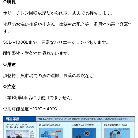
○特長
ポリエチレン回転成形だから肉厚、丈夫で長持ちします。
食品の水洗い作業や仕込み、建築材の配合等、汎用性の高い容器で
す。
50L〜1000Lまで、豊富なバリエーションがあります。
耐衝撃性・耐久性に優れています。
○用途
漬物樽、魚市場での魚の運搬、農薬の希釈など
○注意
工業(化学)薬品には使用できません。
使用可能温度 -20℃〜40℃