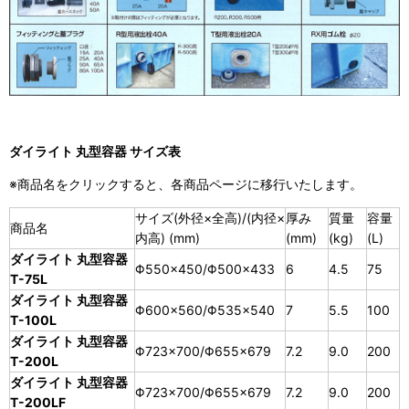
ダイライト 丸型容器 サイズ表
※商品名をクリックすると、各商品ページに移行いたします。
サイズ(外径×全高)/(内径×
厚み
質量
容量
商品名
内高) (mm)
(mm)
(kg)
(L)
ダイライト 丸型容器
Φ550×450/Φ500×433
6
4.5
75
T-75L
ダイライト 丸型容器
Φ600×560/Φ535×540
7
5.5
100
T-100L
ダイライト 丸型容器
Φ723×700/Φ655×679
7.2
9.0
200
T-200L
ダイライト 丸型容器
Φ723×700/Φ655×679
7.2
9.0
200
T-200LF