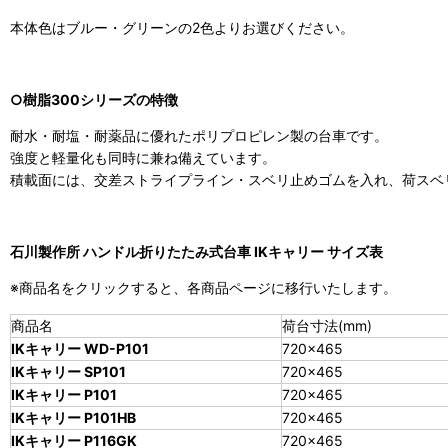
本体色はブルー・グリーンの2色よりお選びください。
○樹脂300シリーズの特徴
耐水・耐塩・耐薬品に優れたポリプロピレン製の台車です。
強度と軽量化も同時に兼ね備えています。
積載面には、交差ストライプライン・スベリ止めゴムを入れ、荷スベ
石川製作所 ハンドル折りたたみ式台車 IKキャリー サイズ表
※商品名をクリックすると、各商品ページに移行いたします。
商品名
荷台寸法(mm)
IKキャリー WD-P101
720×465
IKキャリー SP101
720×465
IKキャリー P101
720×465
IKキャリー P101HB
720×465
IKキャリー P116GK
720×465