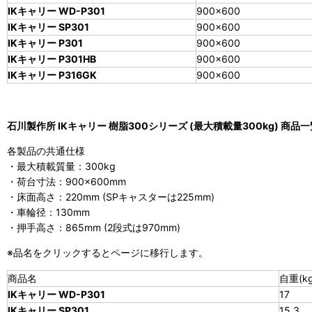
IKキャリー WD-P301
900×600
IKキャリー SP301
900×600
IKキャリー P301
900×600
IKキャリー P301HB
900×600
IKキャリー P316GK
900×600
石川製作所 IKキャリー 樹脂300シリーズ (最大積載量300kg) 商品
各製品の共通仕様
・最大積載質量：300kg
・荷台寸法：900×600mm
・床面高さ：220mm (SPキャスターは225mm)
・車輪径：130mm
・押手高さ：865mm (2段式は970mm)
※品名をクリックするとページに移行します。
商品名
自重(kg
IKキャリー WD-P301
17
IKキャリー SP301
15.3