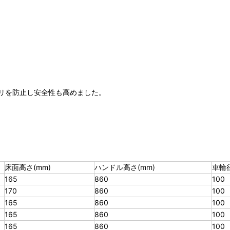
リを防止し安全性も高めました。
床面高さ(mm)
ハンドル高さ(mm)
車輪径
165
860
100
170
860
100
165
860
100
165
860
100
165
860
100