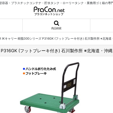
型容器・プラスチックコンテナ・貯水タンク・ローリータンク・業務用ゴミ箱の専
商品検索
IKキャリー 樹脂300シリーズ P316GK (フットブレーキ付き) 石川製作所 ※
 P316GK (フットブレーキ付き) 石川製作所 ※北海道・