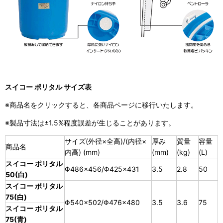
スイコー ポリタル サイズ表
※商品名をクリックすると、各商品ページに移行いたします。
※製品寸法は±1.5%程度誤差が生じることがあります。
サイズ(外径×全高)/(内径×
厚み
質量
容量
商品名
内高) (mm)
(mm)
(kg)
(L)
スイコー ポリタル
Φ486×456/Φ425×431
3.5
2.8
50
50(白)
スイコー ポリタル
75(白)
Φ540×502/Φ476×480
3.5
3.6
75
スイコー ポリタル
75(青)