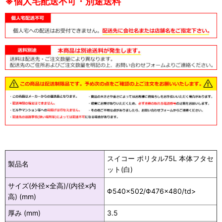
※個人宅配送不可・別途送料
スイコー ポリタル75L 本体フタセ
製品名
ット(白)
サイズ(外径×全高)/(内径×内
Φ540×502/Φ476×480/td>
高) (mm)
厚み (mm)
3.5