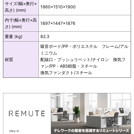
サイズ(幅×奥行×
1960×1510×1900
高さ) (mm)
内寸(幅×奥行×高
1897×1447×1876
さ) (mm)
重量 (kg)
82.3
吸音ボード/PP・ポリエステル フレーム/アル
ミニウム
材質
配線口・プッシュリベット/ナイロン 換気フ
ァン/PP・ABS樹脂・スチール
換気ファンダクト/スチール