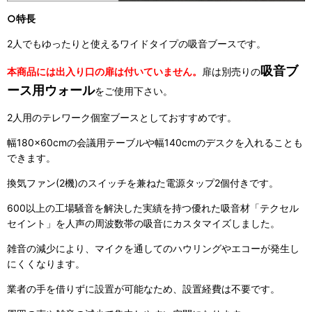
○特長
2人でもゆったりと使えるワイドタイプの吸音ブースです。
吸音ブ
本商品には出入り口の扉は付いていません。
扉は別売りの
ース用ウォール
をご使用下さい。
2人用のテレワーク個室ブースとしておすすめです。
幅180×60cmの会議用テーブルや幅140cmのデスクを入れることも
できます。
換気ファン(2機)のスイッチを兼ねた電源タップ2個付きです。
600以上の工場騒音を解決した実績を持つ優れた吸音材「テクセル
セイント」を人声の周波数帯の吸音にカスタマイズしました。
雑音の減少により、マイクを通してのハウリングやエコーが発生し
にくくなります。
業者の手を借りずに設置が可能なため、設置経費は不要です。