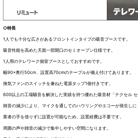
○特長
1人でも十分な広さがあるフロントインタイプの吸音ブースです。
吸音性能を高めた天面一部開口のセミオープン仕様です。
1人用のテレワーク個室ブースとしておすすめです。
幅90×奥行50cm、設置高70cmのテーブルが備え付けてあります。
換気ファンのスイッチを兼ねた電源タップ1個付きです。
600以上の工場騒音を解決した実績を持つ優れた吸音材「テクセル 
雑音の減少により、マイクを通してのハウリングやエコーが発生しに
業者の手を借りずに設置が可能なため、設置経費は不要です。
周囲の声や雑音の減少で集中しやすい空間になります。