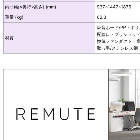
内寸(幅×奥行×高さ) (mm)
937×1447×1876
重量 (kg)
62.3
吸音ボード/PP・ポ
配線口・プッシュリベ
材質
換気ファンダクト・扉
取っ手/ステンレス鋼