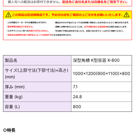
製品名
深型角槽 K型容器 K-800
サイズ(上部寸法(下部寸法)×高さ)
1000×1200(900×1100)×800
(mm)
厚み (mm)
7.1
重量 (kg)
24.8
容量 (L)
800
○特長