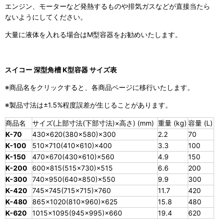
エンジン、モーターなど発熱するものや排気ガスなどが直接当たら
ないようにしてください。
大量に液体を入れる場合はM型容器をお勧めいたします。
スイコー 深型角槽 K型容器 サイズ表
※商品名をクリックすると、各商品ページに移行いたします。
※製品寸法は±1.5%程度誤差が生じることがあります。
商品名
サイズ(上部寸法(下部寸法)×高さ) (mm)
重量 (kg)
容量 (L)
K-70
430×620(380×580)×300
2.2
70
K-100
510×710(410×610)×400
3.3
100
K-150
470×670(430×610)×560
4.9
150
K-200
600×815(515×730)×515
6.6
200
K-300
740×950(640×850)×550
9.9
300
K-420
745×745(715×715)×760
11.7
420
K-480
865×1020(810×960)×625
15.8
480
K-620
1015×1095(945×995)×660
19.4
620