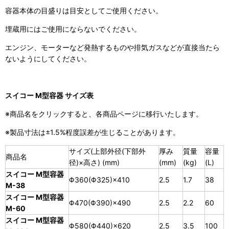
容器本体の目盛りは目安としてご使用ください。
埋蔵用にはご使用にならないでください。
エンジン、モーターなど発熱するものや排気ガスなどが直接当たら
ないようにしてください。
スイコー M型容器 サイズ表
※商品名をクリックすると、各商品ページに移行いたします。
※製品寸法は±1.5%程度誤差が生じることがあります。
サイズ(上部外径(下部外
厚み
質量
容量
商品名
径)×高さ) (mm)
(mm)
(kg)
(L)
スイコー M型容器
Φ360(Φ325)×410
2.5
1.7
38
M-38
スイコー M型容器
Φ470(Φ390)×490
2.5
2.2
60
M-60
スイコー M型容器
Φ580(Φ440)×620
2.5
3.5
100