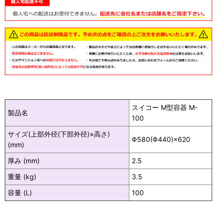
スイコー M型容器 M-
製品名
100
サイズ(上部外径(下部外径)×高さ)
Φ580(Φ440)×620
(mm)
厚み (mm)
2.5
重量 (kg)
3.5
容量 (L)
100