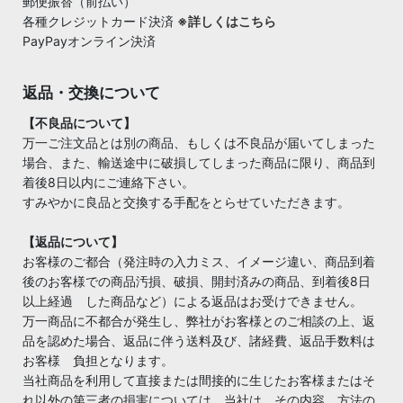
郵便振替（前払い）
各種クレジットカード決済
※詳しくはこちら
PayPayオンライン決済
返品・交換について
【不良品について】
万一ご注文品とは別の商品、もしくは不良品が届いてしまった
場合、また、輸送途中に破損してしまった商品に限り、商品到
着後8日以内にご連絡下さい。
すみやかに良品と交換する手配をとらせていただきます。
【返品について】
お客様のご都合（発注時の入力ミス、イメージ違い、商品到着
後のお客様での商品汚損、破損、開封済みの商品、到着後8日
以上経過 した商品など）による返品はお受けできません。
万一商品に不都合が発生し、弊社がお客様とのご相談の上、返
品を認めた場合、返品に伴う送料及び、諸経費、返品手数料は
お客様 負担となります。
当社商品を利用して直接または間接的に生じたお客様またはそ
れ以外の第三者の損害については、当社は、その内容、方法の