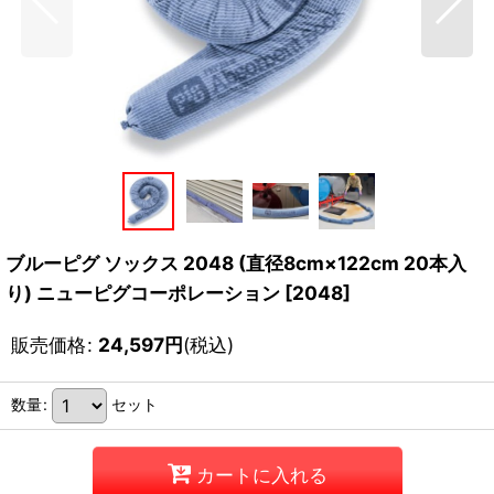
ブルーピグ ソックス 2048 (直径8cm×122cm 20本入
り) ニューピグコーポレーション
[
2048
]
販売価格
:
24,597
円
(税込)
数量
:
セット
カートに入れる