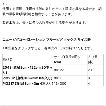
す。
使用する環境、使用状況等の条件がテスト環境と異なる場合は、記
載の吸収量(実験値)と相違することがあります。
製造工程上、長さに多少の誤差が生じる場合があります。
ニューピグコーポレーション ブルーピグ ソックス サイズ表
※商品名をクリックすると、各商品ページに移行いたします。
サイズ(直径×長さ)
入り数
商品名
(cm)
(本)
2048 (直径8cm×122cm 20本入
8×122
20
り)
PIG202 (直径8cm×3m 8本入り)
8×300
8
PIG217 (直径13cm×3m 4本入り)
13×300
4