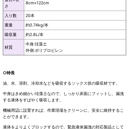
8cm×122cm
さ
入り数
20本
重量
約0.74kg/本
吸収量
約2.8L/本
中身:珪藻土
材質
外側:ポリプロピレン
○特長
油、水、溶剤、冷却水などを吸収するソックス状の吸収材です。
中身はきめ細かい珪藻土なので、しっかり床面にフィットし、漏洩
する液体をすばやく吸収します。
機械周辺に設置すれば、作業現場をクリーンに、安全に維持するこ
とができます。
液体をよりよくブロックするので、緊急液体漏洩の対応製品として