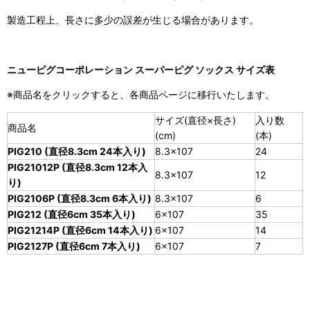
製造工程上、長さに多少の誤差が生じる場合があります。
ニューピグコーポレーション スーパーピグ ソックス サイズ表
※商品名をクリックすると、各商品ページに移行いたします。
サイズ(直径×長さ)
入り数
商品名
(cm)
(本)
PIG210 (直径8.3cm 24本入り)
8.3×107
24
PIG21012P (直径8.3cm 12本入
8.3×107
12
り)
PIG2106P (直径8.3cm 6本入り)
8.3×107
6
PIG212 (直径6cm 35本入り)
6×107
35
PIG21214P (直径6cm 14本入り)
6×107
14
PIG2127P (直径6cm 7本入り)
6×107
7