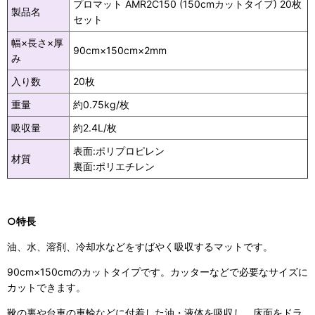
プロマット AMR2C150 (150cmカットタイプ) 20枚
製品名
セット
幅×長さ×厚
90cm×150cm×2mm
み
入り数
20枚
重量
約0.75kg/枚
吸収量
約2.4L/枚
表面:ポリプロピレン
材質
裏面:ポリエチレン
○特長
油、水、溶剤、冷却水などをすばやく吸収するマットです。
90cm×150cmのカットタイプです。カッターなどで必要なサイズに
カットできます。
靴の裏や台車の車輪などに付着した油・液体を吸収し、床面をドラ