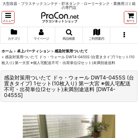
大型容器・プラスチックコンテナ・貯水タンク・ローリータンク・業務用ゴミ箱
の専門店
メニュー
カート
カテゴリ
マイページ
商品検索
ご利用案内
ホーム
>
卓上パーティション
>
感染対策用ついたて
>
感染対策用ついたて ドゥ・ウォール DWT4-0455S (台置きタイプ) 1セット(10
枚入り) 第一大宮 ※個人宅配送不可・出荷単位(2セット)未満別途送料
感染対策用ついたて ドゥ・ウォール DWT4-0455S (台
置きタイプ) 1セット(10枚入り) 第一大宮 ※個人宅配送
不可・出荷単位(2セット)未満別途送料
[
DWT4-
0455S
]