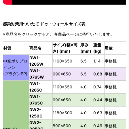
感染対策用ついたて ドゥ・ウォール サイズ表
※商品名をクリックすると、各商品ページに移行いたします。
サイズ(幅×高
厚み
重量
材質
商品名
用途
さ) (mm)
(mm)
(kg)
DW1-
中空ポリプロ
1160×650
6.5
1.14
事務机
1265W
ピレン
DW1-
(プラダンPP)
690×650
6.5
0.68
事務机
0765W
DW1-
1160×650
4.0
0.74
事務机
1265C
DW1-
690×650
4.0
0.44
事務机
0765C
DW2-
1180×500
4.0
0.63
事務机
1250C
DW2-
890×500
4.0
0.46
事務机
0950C