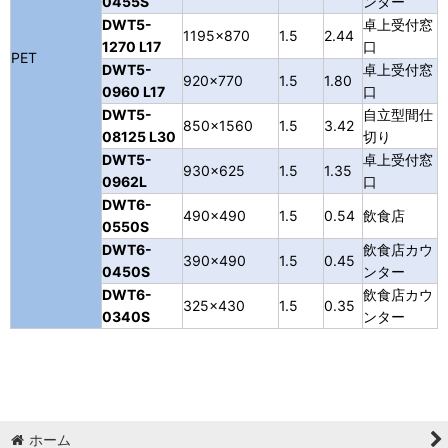
0455S
ンター
DWT5-
卓上受付窓
1195×870
1.5
2.44
1270 L17
口
PET
DWT5-
卓上受付窓
920×770
1.5
1.80
0960 L17
口
DWT5-
自立型間仕
850×1560
1.5
3.42
08125 L30
切り
DWT5-
卓上受付窓
930×625
1.5
1.35
0962L
口
DWT6-
490×490
1.5
0.54
飲食店
0550S
DWT6-
飲食店カウ
390×490
1.5
0.45
0450S
ンター
DWT6-
飲食店カウ
325×430
1.5
0.35
0340S
ンター
ホーム