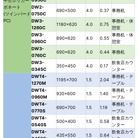
中空ポリカー
ボネート
DW2-
690×500
4.0
0.37
事務机
(ツインバード
0750C
PC)
DW3-
事務机・休
1180×620
4.0
0.75
1260C
憩室
DW3-
事務机・休
890×620
4.0
0.55
0960C
憩室
DW3-
690×620
4.0
0.44
事務机
0760C
DW3-
飲食店カウ
350×450
4.0
0.17
0345C
ンター
DWT4-
事務机・テ
1195×700
1.5
2.04
1270M
ーブル
DWT4-
事務机・テ
920×600
1.5
1.40
0960M
ーブル
DWT4-
事務机・テ
690×700
1.5
1.19
0770S
ーブル
DWT4-
飲食店カウ
500×400
1.5
0.58
0540S
ンター
DWT4-
飲食店カウ
435×550
1.5
0.64