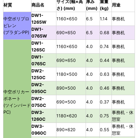
サイズ(幅×高
厚み
重量
材質
商品名
用途
さ) (mm)
(mm)
(kg)
DW1-
中空ポリプロ
1160×650
6.5
1.14
事務机
1265W
ピレン
DW1-
(プラダンPP)
690×650
6.5
0.68
事務机
0765W
DW1-
1160×650
4.0
0.74
事務机
1265C
DW1-
690×650
4.0
0.44
事務机
0765C
DW2-
1180×500
4.0
0.63
事務机
1250C
DW2-
890×500
4.0
0.46
事務机
0950C
中空ポリカー
ボネート
DW2-
690×500
4.0
0.37
事務机
(ツインバード
0750C
PC)
DW3-
事務机・休
1180×620
4.0
0.75
1260C
憩室
DW3-
事務机・休
890×620
4.0
0.55
0960C
憩室