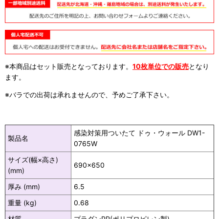
※本商品はセット販売となっております。
10枚単位での販売
となり
ます。
※バラでの出荷は承れませんので、予めご了承下さい。
感染対策用ついたて ドゥ・ウォール DW1-
製品名
0765W
サイズ(幅×高さ)
690×650
(mm)
厚み (mm)
6.5
重量 (kg)
0.68
材質
プラダンPP(ポリプロピレン製)