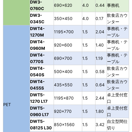
DW3-
690×620
4.0
0.44
事務机
0760C
DW3-
飲食店カウ
350×450
4.0
0.17
0345C
ンター
DWT4-
事務机・テ
1195×700
1.5
2.04
1270M
ーブル
DWT4-
事務机・テ
920×600
1.5
1.40
0960M
ーブル
DWT4-
事務机・テ
690×700
1.5
1.19
0770S
ーブル
DWT4-
飲食店カウ
500×400
1.5
0.58
0540S
ンター
DWT4-
飲食店カウ
435×550
1.5
0.64
0455S
ンター
DWT5-
卓上受付窓
1195×870
1.5
2.44
1270 L17
口
PET
DWT5-
卓上受付窓
920×770
1.5
1.80
0960 L17
口
DWT5-
自立型間仕
850×1560
1.5
3.42
08125 L30
切り