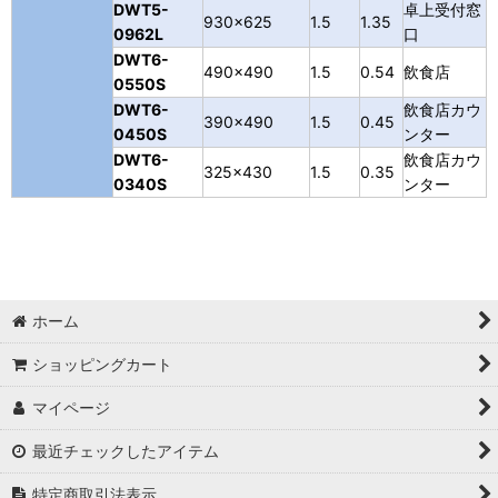
DWT5-
卓上受付窓
930×625
1.5
1.35
0962L
口
DWT6-
490×490
1.5
0.54
飲食店
0550S
DWT6-
飲食店カウ
390×490
1.5
0.45
0450S
ンター
DWT6-
飲食店カウ
325×430
1.5
0.35
0340S
ンター
ホーム
ショッピングカート
マイページ
最近チェックしたアイテム
特定商取引法表示