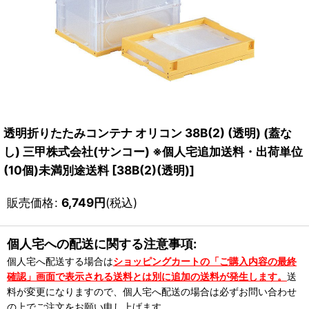
透明折りたたみコンテナ オリコン 38B(2) (透明) (蓋な
し) 三甲株式会社(サンコー) ※個人宅追加送料・出荷単位
(10個)未満別途送料
[
38B(2)(透明)
]
販売価格
:
6,749
円
(税込)
個人宅への配送に関する注意事項:
個人宅へ配送する場合は
ショッピングカートの「ご購入内容の最終
確認」画面で表示される送料とは別に追加の送料が発生します。
送
料が変更になりますので、個人宅へ配送の場合は必ずお問い合わせ
の上でご注文をお願い申し上げます。