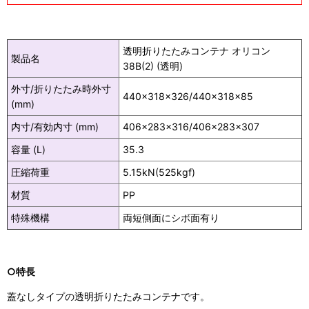
透明折りたたみコンテナ オリコン
製品名
38B(2) (透明)
外寸/折りたたみ時外寸
440×318×326/440×318×85
(mm)
内寸/有効内寸 (mm)
406×283×316/406×283×307
容量 (L)
35.3
圧縮荷重
5.15kN(525kgf)
材質
PP
特殊機構
両短側面にシボ面有り
○特長
蓋なしタイプの透明折りたたみコンテナです。