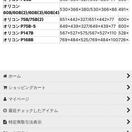
オリコン
530×366×380/530×366×86
491×3
60B/60B(2)/60B(3)/60B(4)
オリコン 75B/75B(2)
651×442×327/651×442×77
600×4
オリコン P75B-S
649×439×327/649×439×77
600×4
オリコン P147B
567×527×575/567×527×110
528×4
オリコン P168B
769×484×525/769×484×100
726×4
ホーム
ショッピングカート
マイページ
最近チェックしたアイテム
特定商取引法表示